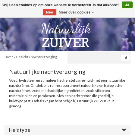
Wij slaan cookies op om onze website te verbeteren. Is dat akkoord?
Ja
Toggle
0
navigation
Nee
Meer over cookies »
Home
/
Gezicht
/
Nachtverzorging
Natuurlijke nachtverzorging
Voed, hydrateer en stimuleer het herstel van je huid met een natuurlijke
nachtcrème. Ontdek ons ruime assortiment natuurlijke en biologische
nachtcrèmes, zonder schadelijke ingrediënten, zoals siliconen,
minerale oliën en parabenen. Kies een nachtcrème die goed bij je
huidtype past. Ook als vegan bent heb je bij Natuurlijk ZUIVER keus
genoeg.
Huidtype