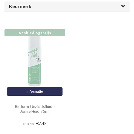
Keurmerk
Aanbiedingsprijs
Informatie
Bioturm Gezichtsfluïde
Jonge Huid 75ml
€7,48
€14,95