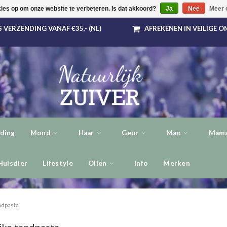
kies op om onze website te verbeteren. Is dat akkoord?
Ja
Nee
Meer 
 VERZENDING VANAF €35,- (NL)
AFREKENEN IN VEILIGE 
ding
Mond
Haar
Geur
Man
Mama
Huisdier
Lifestyle
Oliën
Info
Merken
ndpasta