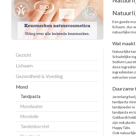
Natuurli
Natuurli
Een goede mond
lichaam, dus w
natuurlijke mo
Wat maakt 
Natuurlijke ta
Gezicht
Schadelijke in
Sodium Laureth 
Lichaam
deze ingrediënt
ingrediënten zi
Gezondheid & Voeding
extracten voor
Mond
Duurzame 
Tandpasta
Jarenlang had 
tandpasta stee
Mondwater
tandpoeder in 
tandpasta en t
Mondolie
Gebhardt hebbe
zijn ook plast
Tandenborstel
Happy Tabs.
Ook natuurlijk