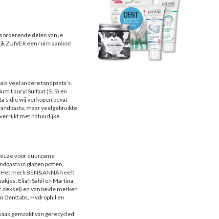
bsorberende delen van je
lijk ZUIVER een ruim aanbod
als veel andere tandpasta’s.
um Lauryl Sulfaat (SLS) en
ta’s die wij verkopen bevat
r tandpasta, maar veelgebruikte
 verrijkt met natuurlijke
e keuze voor duurzame
ndpasta in glazen potten,
gen. Het merk BEN&ANNA heeft
akjes. Eliah Sahil en Martina
c deksel) en van beide merken
an Denttabs, Hydrophil en
 vaak gemaakt van gerecycled