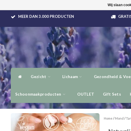
Wij slaan coo
MEER DAN 3.000 PRODUCTEN
GRATIS
Gezicht
Lichaam
Gezondheid & Voe
Schoonmaakproducten
OUTLET
Gift Sets
Home
/
Mond
/
Ta