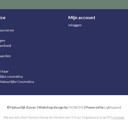
ice
Mijn account
Inloggen
ourneren
agen
aamheid
aarden
n haar
lijke cosmetica
 Natuurlijke Cosmetica
© Natuurlijk Zuiver | Webshop design by
OOSEOO
| Powered by
Lightspeed
Wij worden door klanten beoordeeld met een
9,3
van
10
gebaseerd op
972
reviews
.