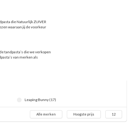
dpasta die Natuurlijk ZUIVER
iezen waaraan jij de voorkeur
 de tandpasta’s die we verkopen
dpasta’s van merken als
Leaping Bunny (17)
Alle merken
Hoogste prijs
12