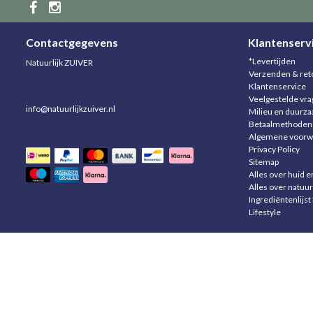
Contactgegevens
Klantenserv
*Levertijden
Natuurlijk ZUIVER
Verzenden & ret
Klantenservice
Veelgestelde vr
info@natuurlijkzuiver.nl
Milieu en duurz
Betaalmethoden
Algemene voorw
Privacy Policy
Sitemap
Alles over huid e
Alles over natuur
Ingrediëntenlijst
Lifestyle