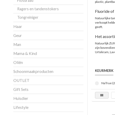
Flosdraad
plastic, plantb
Ragers en tandenstokers
Fluoride of
Tongreiniger
Natuurlijke ta
verkoopt hebbe
Haar
geeft.
Geur
Het assort
Natuurlijk ZUI
Man
zijn bovendien
Urtekram, Lav
Mama & Kind
Oliën
KEURMERK
Schoonmaakproducten
OUTLET
NaTrue (2
Gift Sets
Huisdier
Lifestyle