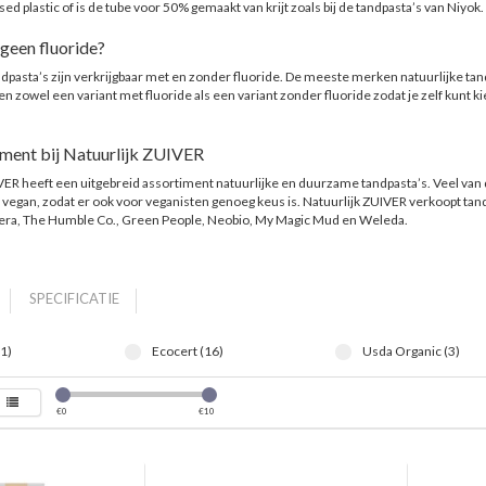
ased plastic of is de tube voor 50% gemaakt van krijt zoals bij de tandpasta’s van Niyok.
 geen fluoride?
ndpasta’s zijn verkrijgbaar met en zonder fluoride. De meeste merken natuurlijke tan
n zowel een variant met fluoride als een variant zonder fluoride zodat je zelf kunt k
iment bij Natuurlijk ZUIVER
VER heeft een uitgebreid assortiment natuurlijke en duurzame tandpasta’s. Veel van
 vegan, zodat er ook voor veganisten genoeg keus is. Natuurlijk ZUIVER verkoopt tan
era, The Humble Co., Green People, Neobio, My Magic Mud en Weleda.
SPECIFICATIE
1)
Ecocert (16)
Usda Organic (3)
€
0
€
10