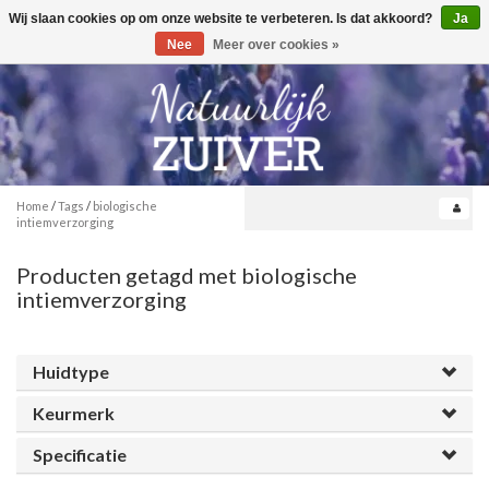
Wij slaan cookies op om onze website te verbeteren. Is dat akkoord?
Ja
Toggle
0
navigation
Nee
Meer over cookies »
Home
/
Tags
/
biologische
intiemverzorging
Producten getagd met biologische
intiemverzorging
Huidtype
Keurmerk
Specificatie