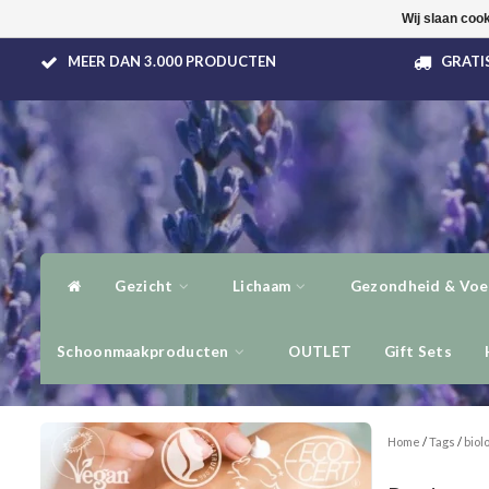
Wij slaan coo
MEER DAN 3.000 PRODUCTEN
GRATIS
Gezicht
Lichaam
Gezondheid & Voe
Schoonmaakproducten
OUTLET
Gift Sets
Home
/
Tags
/
biol