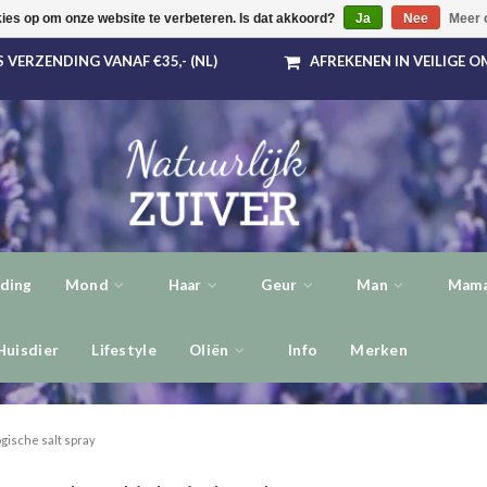
kies op om onze website te verbeteren. Is dat akkoord?
Ja
Nee
Meer 
 VERZENDING VANAF €35,- (NL)
AFREKENEN IN VEILIGE 
ding
Mond
Haar
Geur
Man
Mama
Huisdier
Lifestyle
Oliën
Info
Merken
ogische salt spray