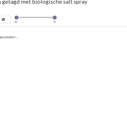
getagd met biologische salt spray
€
0
€
5
gevonden!...