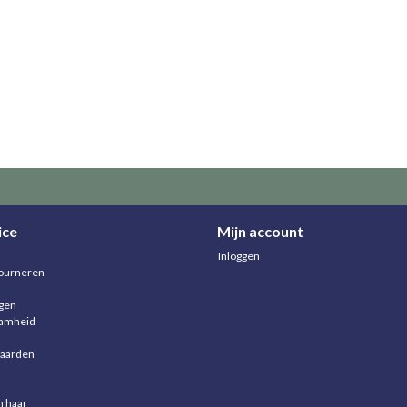
ice
Mijn account
Inloggen
ourneren
agen
aamheid
aarden
n haar