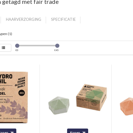
 getagd met fair trade
HAARVERZORGING
SPECIFICATIE
ypen (1)
€
0
€
45
Kopen
Kopen