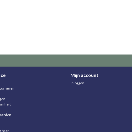
ice
Mijn account
Inloggen
ourneren
agen
aamheid
aarden
n haar