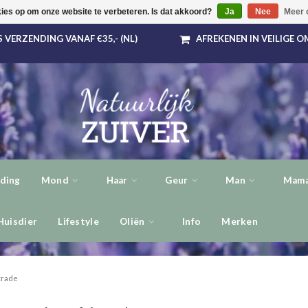
kies op om onze website te verbeteren. Is dat akkoord?
Ja
Nee
Meer 
 VERZENDING VANAF €35,- (NL)
AFREKENEN IN VEILIGE 
ding
Mond
Haar
Geur
Man
Mama
Huisdier
Lifestyle
Oliën
Info
Merken
 trade