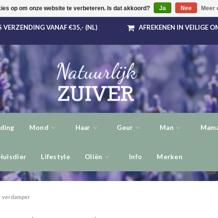
kies op om onze website te verbeteren. Is dat akkoord?
Ja
Nee
Meer 
 VERZENDING VANAF €35,- (NL)
AFREKENEN IN VEILIGE 
ding
Mond
Haar
Geur
Man
Mama
Huisdier
Lifestyle
Oliën
Info
Merken
r verdamper