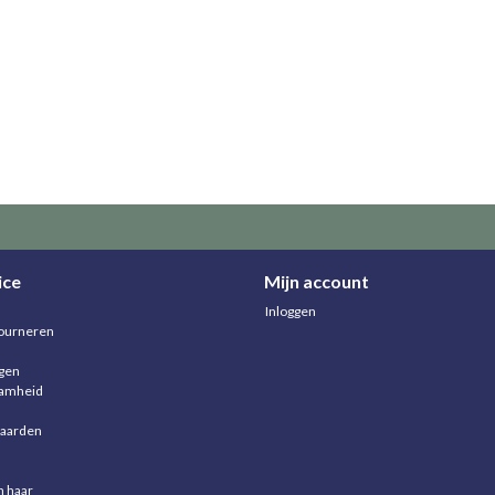
ice
Mijn account
Inloggen
ourneren
agen
aamheid
aarden
n haar