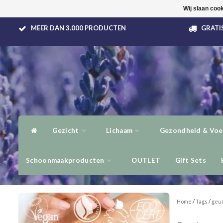
Wij slaan coo
MEER DAN 3.000 PRODUCTEN
GRATIS
Gezicht
Lichaam
Gezondheid & Voe
Schoonmaakproducten
OUTLET
Gift Sets
Home
/
Tags
/
geu