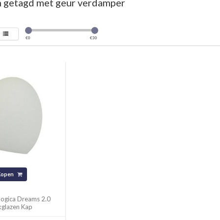
 getagd met geur verdamper
€
0
€
30
Kopen
logica Dreams 2.0
kglazen Kap