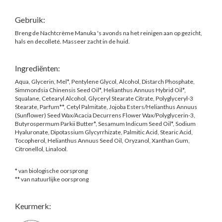
Gebruik:
Breng de Nachtcrème Manuka 's avonds na het reinigen aan op gezicht,
hals en decolleté. Masseer zacht in de huid.
Ingrediënten:
Aqua, Glycerin, Mel*, Pentylene Glycol, Alcohol, Distarch Phosphate,
Simmondsia Chinensis Seed Oil*, Helianthus Annuus Hybrid Oil*,
Squalane, Cetearyl Alcohol, Glyceryl Stearate Citrate, Polyglyceryl-3
Stearate, Parfum**, Cetyl Palmitate, Jojoba Esters/Helianthus Annuus
(Sunflower) Seed Wax/Acacia Decurrens Flower Wax/Polyglycerin-3,
Butyrospermum Parkii Butter*, Sesamum Indicum Seed Oil*, Sodium
Hyaluronate, Dipotassium Glycyrrhizate, Palmitic Acid, Stearic Acid,
Tocopherol, Helianthus Annuus Seed Oil, Oryzanol, Xanthan Gum,
Citronellol, Linalool.
* van biologische oorsprong
** van natuurlijke oorsprong
Keurmerk: