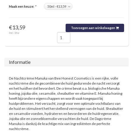
Maak een keuze:
*
€13,59
Toevoegen aan winkelwagen
Incl. btw
Informatie
De Nachtcrème Manuka van Bee Honest Cosmetics is een rijke, volle
nachtcrème die de gecombineerde huid gedurende de nacht verzorgt
en het huidherstel bevordert. De crème bevat o.a. biologische Manuka
honing, jojoba olie, sesamolie, sheabutter en vitamine E. Manuka honing
heeft bijzondere eigenschappen en wordt vaak toegepast bij
huidproblemen. Het verzacht, zorgt voor een optimale vochtbalans van
de huid en stimuleert het herstellend vermogen van de huid. Sheabutter
en sesamolie voeden, hydrateren en bevorderen de huidregeneratie.
Jojoba olie en zonnebloemolie verzachten de huid. De Dagcrème
Manuka is dankzij de krachtige mix van ingrediënten de perfecte
nachtcrème.