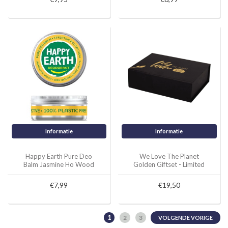
Informatie
Informatie
Happy Earth Pure Deo
We Love The Planet
Balm Jasmine Ho Wood
Golden Giftset - Limited
45g
Edition
€7,99
€19,50
1
2
3
VOLGENDE VORIGE