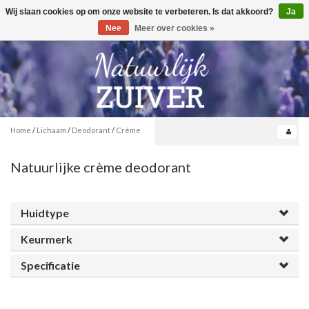
Wij slaan cookies op om onze website te verbeteren. Is dat akkoord?
Ja
Toggle
0
navigation
Nee
Meer over cookies »
Home
/
Lichaam
/
Deodorant
/
Crème
Natuurlijke crème deodorant
Huidtype
Keurmerk
Specificatie