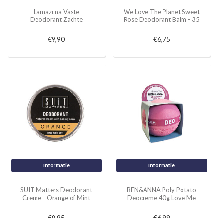
Lamazuna Vaste
We Love The Planet Sweet
Deodorant Zachte
Rose Deodorant Balm - 35
Bloemengeur 30g
gram
€9,90
€6,75
Informatie
Informatie
SUIT Matters Deodorant
BEN&ANNA Poly Potato
Creme - Orange of Mint
Deocreme 40g Love Me
€9,95
€6,99