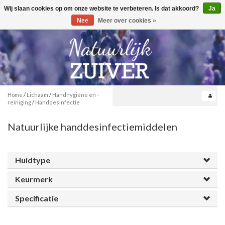
Wij slaan cookies op om onze website te verbeteren. Is dat akkoord?
Ja
Toggle
0
navigation
Nee
Meer over cookies »
Home
/
Lichaam
/
Handhygiëne en -
reiniging
/
Handdesinfectie
Natuurlijke handdesinfectiemiddelen
Huidtype
Keurmerk
Specificatie