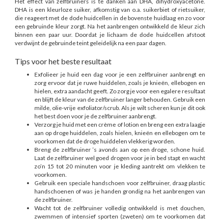
Het effect van zelfbruiners is te danken aan DHA, dihydroxyacetone.
DHA is een kleurloze suiker, afkomstig van o.a. suikerbiet of rietsuiker,
die reageert met de dode huidcellen in de bovenste huidlaag en zo voor
een gebruinde kleur zorgt. Na het aanbrengen ontwikkeld de kleur zich
binnen een paar uur. Doordat je lichaam de dode huidcellen afstoot
verdwijnt de gebruinde teint geleidelijk na een paar dagen.
Tips voor het beste resultaat
Exfolieer je huid een dag voor je een zelfbruiner aanbrengt en
zorg ervoor dat je ruwe huiddelen, zoals je knieën, ellebogen en
hielen, extra aandacht geeft. Zo zorg je voor een egalere resultaat
en blijft de kleur van de zelfbruiner langer behouden. Gebruik een
milde, olie-vrije exfoliator/scrub. Als je wilt scheren kun je dit ook
het best doen voor je de zelfbruiner aanbrengt.
Verzorg je huid met een crème of lotion en breng een extra laagje
aan op droge huiddelen, zoals hielen, knieën en ellebogen om te
voorkomen dat de droge huiddelen vlekkerig worden.
Breng de zelfbruiner ’s avonds aan op een droge, schone huid.
Laat de zelfbruiner wel goed drogen voor je in bed stapt en wacht
zo’n 15 tot 20 minuten voor je kleding aantrekt om vlekken te
voorkomen.
Gebruik een speciale handschoen voor zelfbruiner, draag plastic
handschoenen of was je handen grondig na het aanbrengen van
de zelfbruiner.
Wacht tot de zelfbruiner volledig ontwikkeld is met douchen,
zwemmen of intensief sporten (zweten) om te voorkomen dat