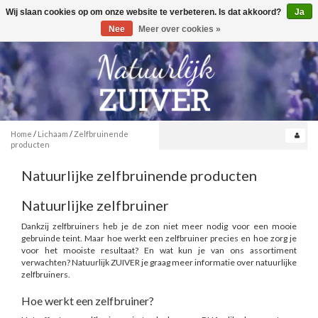
Wij slaan cookies op om onze website te verbeteren. Is dat akkoord?
Ja
Toggle
0
navigation
Nee
Meer over cookies »
Home
/
Lichaam
/
Zelfbruinende
producten
Natuurlijke zelfbruinende producten
Natuurlijke zelfbruiner
Dankzij zelfbruiners heb je de zon niet meer nodig voor een mooie
gebruinde teint. Maar hoe werkt een zelfbruiner precies en hoe zorg je
voor het mooiste resultaat? En wat kun je van ons assortiment
verwachten? Natuurlijk ZUIVER je graag meer informatie over natuurlijke
zelfbruiners.
Hoe werkt een zelfbruiner?