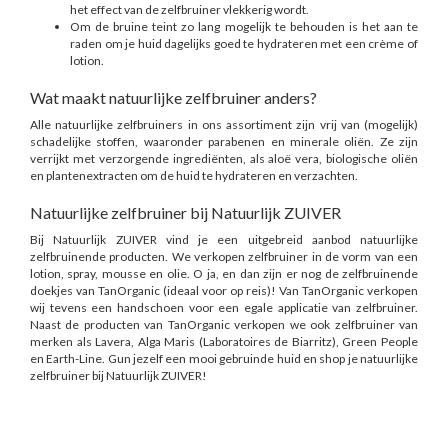
het effect van de zelfbruiner vlekkerig wordt.
Om de bruine teint zo lang mogelijk te behouden is het aan te
raden om je huid dagelijks goed te hydrateren met een crème of
lotion.
Wat maakt natuurlijke zelfbruiner anders?
Alle natuurlijke zelfbruiners in ons assortiment zijn vrij van (mogelijk)
schadelijke stoffen, waaronder parabenen en minerale oliën. Ze zijn
verrijkt met verzorgende ingrediënten, als aloë vera, biologische oliën
en plantenextracten om de huid te hydrateren en verzachten.
Natuurlijke zelfbruiner bij Natuurlijk ZUIVER
Bij Natuurlijk ZUIVER vind je een uitgebreid aanbod natuurlijke
zelfbruinende producten. We verkopen zelfbruiner in de vorm van een
lotion, spray, mousse en olie. O ja, en dan zijn er nog de zelfbruinende
doekjes van TanOrganic (ideaal voor op reis)! Van TanOrganic verkopen
wij tevens een handschoen voor een egale applicatie van zelfbruiner.
Naast de producten van TanOrganic verkopen we ook zelfbruiner van
merken als Lavera, Alga Maris (Laboratoires de Biarritz), Green People
en Earth-Line. Gun jezelf een mooi gebruinde huid en shop je natuurlijke
zelfbruiner bij Natuurlijk ZUIVER!