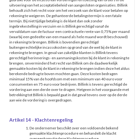
uitvoering van het acceptatiebeleid van aangesloten organisaties. Billink
behoudt zich het recht voor om het verzoek van de klant voor betalen op
rekening te weigeren. De gehanteerde betalingstermijn is een fatale
termijn. Bij niet tijdige betaling is de klant dan ook zonder
ingebrekestelling in verzuim en is Billink gerechtigd vanaf de
vervaldatum van de factuur een contractuele rente van 0,75% per maand
(waarbij een gedeelte van een maand als hele maand wordt beschouwd)
in rekening te brengen. Billink is bovendien gerechtigd
buitengerechtelijke incassokosten op grond van de wet bij de klant in
rekening te brengen. In geval van zakelijke klanten is Billink tevens
gerechtigd herinnerings- en aanmaningskosten bij de klant in rekening te
brengen, onverminderd het recht van Billink om de daadwerkelijk
gemaakte kosten bij de klant in rekening te brengen indien deze het aldus
berekende bedrag te boven mochten gaan. Deze kosten bedragen
minimaal 15% van de hoofdsom met een minimum van 40 euro voor
consumenten en 75 euro voor bedrijven. Billink is tevens gerechtigd de
vordering aan een derde over te dragen. Hetgeen in het voorgaande met
betrekking tot Billink is bepaald gaat in dat geval tevens over op de derde
aan wie de vordering is overgedragen.
Artikel 14 - Klachtenregeling
De ondernemer beschikt over een voldoende bekend
gemaakte klachtenprocedure en behandelt de klacht
overeenkomstig deze klachtenprocedure.