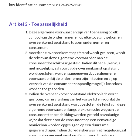
btw-identificatienummer: NL819405796B01
Artikel 3 - Toepasselijkheid
Deze algemene voorwaarden zijn van toepassing op elk
aanbod van de ondernemer en op elke tot stand gekomen
overeenkomst op afstand tussen ondernemer en
consument.
Voordat de overeenkomst op afstand wordt gesloten, wordt
de tekst van deze algemene voorwaarden aan de
consument beschikbaar gesteld. Indien dit redelijkerwijs
niet mogelijk is, zal voordat de overeenkomst op afstand
wordt gesloten, worden aangegeven dat de algemene
voorwaarden bij de ondernemer zijn in te zien en zij op
verzoek van de consument zo spoedig mogelijk kosteloos
worden toegezonden.
Indien de overeenkomst op afstand elektronisch wordt
gesloten, kan in afwijking van het vorige lid en voordat de
overeenkomst op afstand wordt gesloten, de tekst van deze
algemene voorwaarden langs elektronische weg aan de
consument ter beschikking worden gesteld op zodanige
wijze dat deze door de consument op een eenvoudige
manier kan worden opgeslagen op een duurzame
gegevensdrager. Indien dit redelijkerwijs niet mogelijk is, zal
voordat de overeenkomst op afstand wordt gesloten,