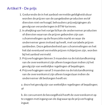
Artikel 9 - De prijs
Gedurende de in het aanbod vermelde geldigheidsduur
worden de prijzen van de aangeboden producten en/of
diensten niet verhoogd, behoudens prijswijzigingen als
gevolg van veranderingen in BTW-tarieven.
In afwijking van het vorige lid kan de ondernemer producten
of diensten waarvan de prijzen gebonden zijn aan
schommelingen op de financiële markt en waar de
ondernemer geen invloed op heeft, met variabele prijzen
aanbieden. Deze gebondenheid aan schommelingen en het
feit dat eventueel vermelde prijzen richtprijzen zijn, worden
bij het aanbod vermeld.
Prijsverhogingen binnen 3 maanden na de totstandkoming
van de overeenkomst zijn alleen toegestaan indien zij het
gevolg zijn van wettelijke regelingen of bepalingen.
Prijsverhogingen vanaf 3 maanden na de totstandkoming
van de overeenkomst zijn alleen toegestaan indien de
ondernemer dit bedongen heeft en:
a. deze het gevolg zijn van wettelijke regelingen of bepalingen;
of
b. de consument de bevoegdheid heeft de overeenkomst op
te zeggen met ingang van de dag waarop de prijsverhoging
ingaat.