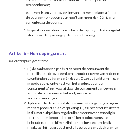
overeenkomst;
e. de vereisten voor opzegging van de overeenkomst indien
de overeenkomst een duur heeft van meer dan één jaar of
van onbepaalde duur is.
In geval van een duurtransactie is de bepaling in het vorige lid
slechts van toepassing op de eerste levering.
Artikel 6 - Herroepingsrecht
Bij levering van producten:
Bij de aankoop van producten heeft de consument de
mogelijkheid de overeenkomst zonder opgave van redenen
te ontbinden gedurende 14 dagen. Deze bedenktermijn gaat
in op de dag na ontvangst van het product door de
consument of een vooraf door de consument aangewezen
en aan de ondernemer bekend gemaakte
vertegenwoordiger.
Tijdens de bedenktijd zal de consument zorgvuldig omgaan
met het product en de verpakking. Hij zal het product slechts
in die mate uitpakken of gebruiken voor zover dat nodig is
om te kunnen beoordelen of hij het product wenst te
behouden. Indien hij van zijn herroepingsrecht gebruik
maakt, zal hij het product met alle geleverde toebehoren en -