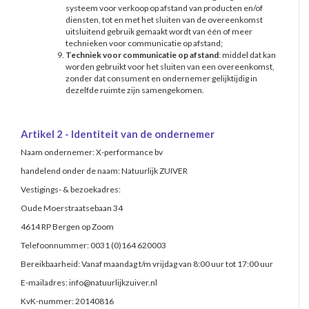
systeem voor verkoop op afstand van producten en/of
diensten, tot en met het sluiten van de overeenkomst
uitsluitend gebruik gemaakt wordt van één of meer
technieken voor communicatie op afstand;
Techniek voor communicatie op afstand
: middel dat kan
worden gebruikt voor het sluiten van een overeenkomst,
zonder dat consument en ondernemer gelijktijdig in
dezelfde ruimte zijn samengekomen.
Artikel 2 - Identiteit van de ondernemer
Naam ondernemer: X-performance bv
handelend onder de naam: Natuurlijk ZUIVER
Vestigings- & bezoekadres:
Oude Moerstraatsebaan 34
4614 RP Bergen op Zoom
Telefoonnummer: 0031 (0)164 620003
Bereikbaarheid: Vanaf maandag t/m vrijdag van 8:00 uur tot 17:00 uur
E-mailadres:
info@natuurlijkzuiver.nl
KvK-nummer: 20140816