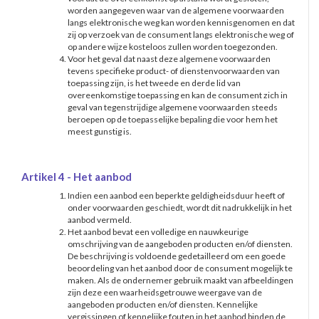
worden aangegeven waar van de algemene voorwaarden
langs elektronische weg kan worden kennisgenomen en dat
zij op verzoek van de consument langs elektronische weg of
op andere wijze kosteloos zullen worden toegezonden.
Voor het geval dat naast deze algemene voorwaarden
tevens specifieke product- of dienstenvoorwaarden van
toepassing zijn, is het tweede en derde lid van
overeenkomstige toepassing en kan de consument zich in
geval van tegenstrijdige algemene voorwaarden steeds
beroepen op de toepasselijke bepaling die voor hem het
meest gunstig is.
Artikel 4 - Het aanbod
Indien een aanbod een beperkte geldigheidsduur heeft of
onder voorwaarden geschiedt, wordt dit nadrukkelijk in het
aanbod vermeld.
Het aanbod bevat een volledige en nauwkeurige
omschrijving van de aangeboden producten en/of diensten.
De beschrijving is voldoende gedetailleerd om een goede
beoordeling van het aanbod door de consument mogelijk te
maken. Als de ondernemer gebruik maakt van afbeeldingen
zijn deze een waarheidsgetrouwe weergave van de
aangeboden producten en/of diensten. Kennelijke
vergissingen of kennelijke fouten in het aanbod binden de