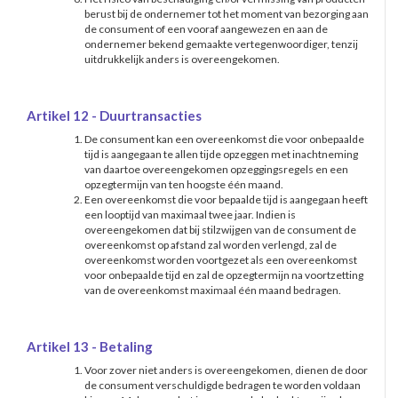
berust bij de ondernemer tot het moment van bezorging aan
de consument of een vooraf aangewezen en aan de
ondernemer bekend gemaakte vertegenwoordiger, tenzij
uitdrukkelijk anders is overeengekomen.
Artikel 12 - Duurtransacties
De consument kan een overeenkomst die voor onbepaalde
tijd is aangegaan te allen tijde opzeggen met inachtneming
van daartoe overeengekomen opzeggingsregels en een
opzegtermijn van ten hoogste één maand.
Een overeenkomst die voor bepaalde tijd is aangegaan heeft
een looptijd van maximaal twee jaar. Indien is
overeengekomen dat bij stilzwijgen van de consument de
overeenkomst op afstand zal worden verlengd, zal de
overeenkomst worden voortgezet als een overeenkomst
voor onbepaalde tijd en zal de opzegtermijn na voortzetting
van de overeenkomst maximaal één maand bedragen.
Artikel 13 - Betaling
Voor zover niet anders is overeengekomen, dienen de door
de consument verschuldigde bedragen te worden voldaan