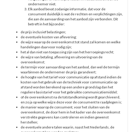
ondernemer niet.
Elk aanbod bevat zodanige informatie, dat voor de
consument duidelijk is wat de rechten en verplichtingen zijn,
die aan de aanvaarding van het aanbod zijn verbonden. Dit
betreft in het bijzonder:
de prijs inclusief belastingen;
de eventuele kosten van aflevering;
de wijze waarop de overeenkomst tot stand zal komen en welke
handelingen daarvoor nodig zijn;
het al dan niet van toepassing zijn van het herroepingsrecht;
de wijze van betaling, aflevering en uitvoering van de
overeenkomst;
de termijn voor aanvaarding van het aanbod, dan wel de termijn
waarbinnen de ondernemer de prijs garandeert;
de hoogte van het tarief voor communicatie op afstand indien de
kosten van het gebruik van de techniek voor communicatie op
afstand worden berekend op een andere grondslag dan het
reguliere basistarief voor het gebruikte communicatiemiddel;
of de overeenkomst na de totstandkoming wordt gearchiveerd,
en zo ja op welke wijze deze voor de consument te raadplegen is;
de manier waarop de consument, voor het sluiten van de
overeenkomst, de door hem in het kader van de overeenkomst
verstrekte gegevens kan controleren en indien gewenst
herstellen;
de eventuele andere talen waarin, naast het Nederlands, de