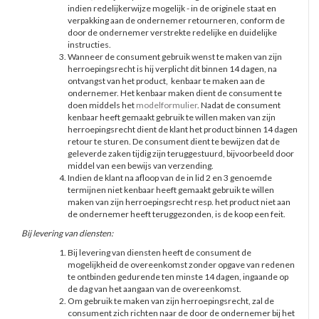
indien redelijkerwijze mogelijk - in de originele staat en
verpakking aan de ondernemer retourneren, conform de
door de ondernemer verstrekte redelijke en duidelijke
instructies.
Wanneer de consument gebruik wenst te maken van zijn
herroepingsrecht is hij verplicht dit binnen 14 dagen, na
ontvangst van het product, kenbaar te maken aan de
ondernemer. Het kenbaar maken dient de consument te
doen middels het
modelformulier
. Nadat de consument
kenbaar heeft gemaakt gebruik te willen maken van zijn
herroepingsrecht dient de klant het product binnen 14 dagen
retour te sturen. De consument dient te bewijzen dat de
geleverde zaken tijdig zijn teruggestuurd, bijvoorbeeld door
middel van een bewijs van verzending.
Indien de klant na afloop van de in lid 2 en 3 genoemde
termijnen niet kenbaar heeft gemaakt gebruik te willen
maken van zijn herroepingsrecht resp. het product niet aan
de ondernemer heeft teruggezonden, is de koop een feit.
Bij levering van diensten:
Bij levering van diensten heeft de consument de
mogelijkheid de overeenkomst zonder opgave van redenen
te ontbinden gedurende ten minste 14 dagen, ingaande op
de dag van het aangaan van de overeenkomst.
Om gebruik te maken van zijn herroepingsrecht, zal de
consument zich richten naar de door de ondernemer bij het