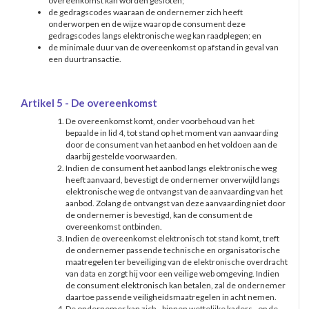
overeenkomst kan worden gesloten;
de gedragscodes waaraan de ondernemer zich heeft
onderworpen en de wijze waarop de consument deze
gedragscodes langs elektronische weg kan raadplegen; en
de minimale duur van de overeenkomst op afstand in geval van
een duurtransactie.
Artikel 5 - De overeenkomst
De overeenkomst komt, onder voorbehoud van het
bepaalde in lid 4, tot stand op het moment van aanvaarding
door de consument van het aanbod en het voldoen aan de
daarbij gestelde voorwaarden.
Indien de consument het aanbod langs elektronische weg
heeft aanvaard, bevestigt de ondernemer onverwijld langs
elektronische weg de ontvangst van de aanvaarding van het
aanbod. Zolang de ontvangst van deze aanvaarding niet door
de ondernemer is bevestigd, kan de consument de
overeenkomst ontbinden.
Indien de overeenkomst elektronisch tot stand komt, treft
de ondernemer passende technische en organisatorische
maatregelen ter beveiliging van de elektronische overdracht
van data en zorgt hij voor een veilige web omgeving. Indien
de consument elektronisch kan betalen, zal de ondernemer
daartoe passende veiligheidsmaatregelen in acht nemen.
De ondernemer kan zich - binnen wettelijke kaders - op de