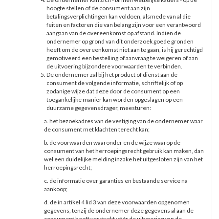
hoogte stellen of de consument aan zijn
betalingsverplichtingen kan voldoen, alsmede van al die
feiten en factoren die van belang zijn voor een verantwoord
aangaan van de overeenkomst op afstand. Indien de
ondernemer op grond van dit onderzoek goede gronden
heeft om de overeenkomst niet aan te gaan, is hij gerechtigd
gemotiveerd een bestelling of aanvraag te weigeren of aan
de uitvoering bijzondere voorwaarden te verbinden.
De ondernemer zal bij het product of dienst aan de
consument de volgende informatie, schriftelijk of op
zodanige wijze dat deze door de consument op een
toegankelijke manier kan worden opgeslagen op een
duurzame gegevensdrager, meesturen:
a. het bezoekadres van de vestiging van de ondernemer waar
de consument met klachten terecht kan;
b. de voorwaarden waaronder en de wijze waarop de
consument van het herroepingsrecht gebruik kan maken, dan
wel een duidelijke melding inzake het uitgesloten zijn van het
herroepingsrecht;
c. de informatie over garanties en bestaande service na
aankoop;
d. de in artikel 4 lid 3 van deze voorwaarden opgenomen
gegevens, tenzij de ondernemer deze gegevens al aan de
consument heeft verstrekt vóór de uitvoering van de