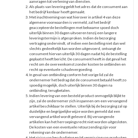
aanvragen tot verlening van diensten.
Als plaats van levering geldt het adres dat de consument aan
het bedrijf kenbaar heeft gemaakt.
Met inachtneming van wat hierover in artikel 4 van deze
algemene voorwaarden is vermeld, zal het bedrijf
geaccepteerde bestellingen met bekwame spoed doch
uiterlijk binnen 30 dagen uitvoeren tenzij een langere
leveringstermijn is afgesproken. Indien de bezorging
vertraging ondervindt, of indien een bestelling niet dan wel
slechts gedeeltelijk kan worden uitgevoerd, ontvangt de
consument hiervan uiterlijk 30 dagen nadat hij de bestelling
geplaatst heeft bericht. De consument heeft in dat geval het
recht om de overeenkomst zonder kosten te ontbinden en
recht op eventuele schadevergoeding.
In geval van ontbinding conform het vorige lid zal de
ondernemer het bedrag dat de consument betaald heeft zo
spoedig mogelijk, doch uiterlijk binnen 30 dagen na
ontbinding, terugbetalen.
Indien levering van een besteld product onmogelijk blijkt te
zijn, zal de ondernemer zich inspannen om een vervangend
artikel beschikbaar te stellen. Uiterlijk bij de bezorging zal op
duidelijke en begrijpelijke wijze worden gemeld dat een
vervangend artikel wordt geleverd. Bij vervangende
artikelen kan het herroepingsrecht niet worden uitgesloten.
De kosten van een eventuele retourzending zijn voor
rekening van de ondernemer.
Het risico van beschadiging en/of vermissing van producten