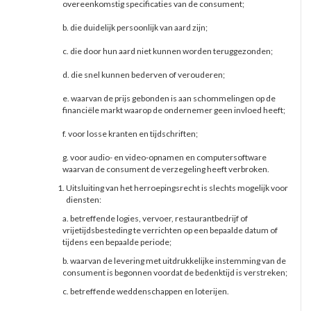
overeenkomstig specificaties van de consument;
b. die duidelijk persoonlijk van aard zijn;
c. die door hun aard niet kunnen worden teruggezonden;
d. die snel kunnen bederven of verouderen;
e. waarvan de prijs gebonden is aan schommelingen op de
financiële markt waarop de ondernemer geen invloed heeft;
f. voor losse kranten en tijdschriften;
g. voor audio- en video-opnamen en computersoftware
waarvan de consument de verzegeling heeft verbroken.
Uitsluiting van het herroepingsrecht is slechts mogelijk voor
diensten:
a. betreffende logies, vervoer, restaurantbedrijf of
vrijetijdsbesteding te verrichten op een bepaalde datum of
tijdens een bepaalde periode;
b. waarvan de levering met uitdrukkelijke instemming van de
consument is begonnen voordat de bedenktijd is verstreken;
c. betreffende weddenschappen en loterijen.