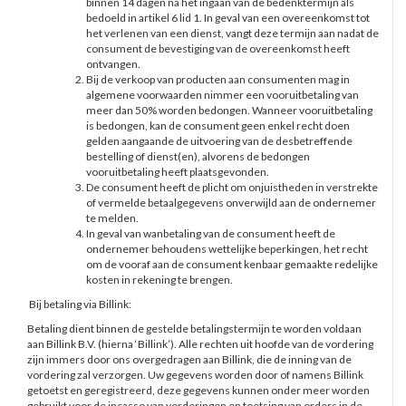
binnen 14 dagen na het ingaan van de bedenktermijn als
bedoeld in artikel 6 lid 1. In geval van een overeenkomst tot
het verlenen van een dienst, vangt deze termijn aan nadat de
consument de bevestiging van de overeenkomst heeft
ontvangen.
Bij de verkoop van producten aan consumenten mag in
algemene voorwaarden nimmer een vooruitbetaling van
meer dan 50% worden bedongen. Wanneer vooruitbetaling
is bedongen, kan de consument geen enkel recht doen
gelden aangaande de uitvoering van de desbetreffende
bestelling of dienst(en), alvorens de bedongen
vooruitbetaling heeft plaatsgevonden.
De consument heeft de plicht om onjuistheden in verstrekte
of vermelde betaalgegevens onverwijld aan de ondernemer
te melden.
In geval van wanbetaling van de consument heeft de
ondernemer behoudens wettelijke beperkingen, het recht
om de vooraf aan de consument kenbaar gemaakte redelijke
kosten in rekening te brengen.
Bij betaling via Billink:
Betaling dient binnen de gestelde betalingstermijn te worden voldaan
aan Billink B.V. (hierna ‘Billink’). Alle rechten uit hoofde van de vordering
zijn immers door ons overgedragen aan Billink, die de inning van de
vordering zal verzorgen. Uw gegevens worden door of namens Billink
getoetst en geregistreerd, deze gegevens kunnen onder meer worden
gebruikt voor de incasso van vorderingen en toetsing van orders in de