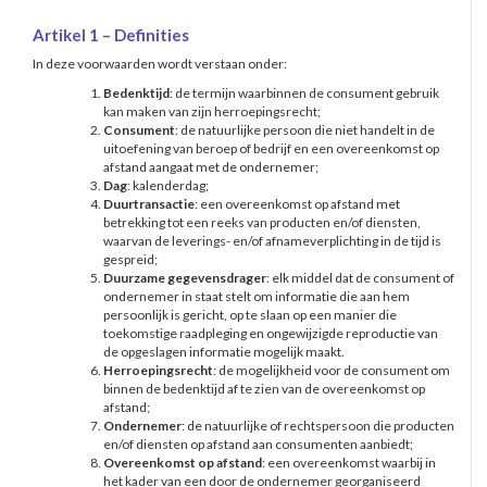
Artikel 1 – Definities
In deze voorwaarden wordt verstaan onder:
Bedenktijd
: de termijn waarbinnen de consument gebruik
kan maken van zijn herroepingsrecht;
Consument
: de natuurlijke persoon die niet handelt in de
uitoefening van beroep of bedrijf en een overeenkomst op
afstand aangaat met de ondernemer;
Dag
: kalenderdag;
Duurtransactie
: een overeenkomst op afstand met
betrekking tot een reeks van producten en/of diensten,
waarvan de leverings- en/of afnameverplichting in de tijd is
gespreid;
Duurzame gegevensdrager
: elk middel dat de consument of
ondernemer in staat stelt om informatie die aan hem
persoonlijk is gericht, op te slaan op een manier die
toekomstige raadpleging en ongewijzigde reproductie van
de opgeslagen informatie mogelijk maakt.
Herroepingsrecht
: de mogelijkheid voor de consument om
binnen de bedenktijd af te zien van de overeenkomst op
afstand;
Ondernemer
: de natuurlijke of rechtspersoon die producten
en/of diensten op afstand aan consumenten aanbiedt;
Overeenkomst op afstand
: een overeenkomst waarbij in
het kader van een door de ondernemer georganiseerd