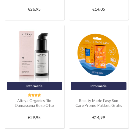
verschillende tinten 30ml of
Sample 1ml
€26,95
€14,05
Informatie
Informatie
Alteya Organics Bio
Beauty Made Easy Sun
Damascena Rose Otto
Care Promo Pakket: Gratis
Face Sunscreen SPF25
lippenbalsem
50ml
€29,95
€14,99