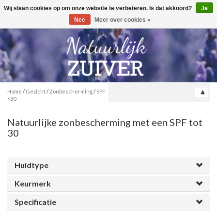
Wij slaan cookies op om onze website te verbeteren. Is dat akkoord?
Ja
Toggle
0
navigation
Nee
Meer over cookies »
Home
/
Gezicht
/
Zonbescherming
/
SPF
<30
Natuurlijke zonbescherming met een SPF tot
30
Huidtype
Keurmerk
Specificatie