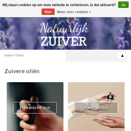
Wij slaan cookies op om onze website te verbeteren. Is dat akkoord?
Ja
Toggle
0
navigation
Nee
Meer over cookies »
Home
/
Oliën
Zuivere oliën
ETHERISCHE OLIE
PLANTENOLIE