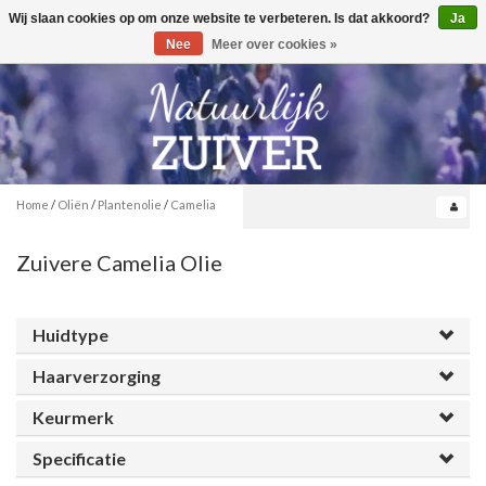
Wij slaan cookies op om onze website te verbeteren. Is dat akkoord?
Ja
Toggle
0
navigation
Nee
Meer over cookies »
Home
/
Oliën
/
Plantenolie
/
Camelia
Zuivere Camelia Olie
Huidtype
Haarverzorging
Keurmerk
Specificatie