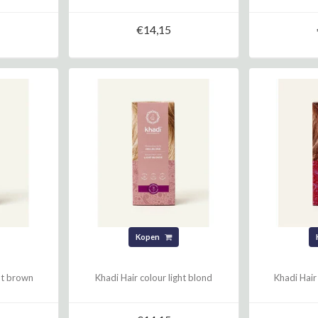
€14,15
Kopen
ght brown
Khadi Hair colour light blond
Khadi Hair