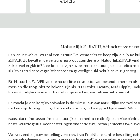
€14,15
Natuurlijk ZUIVER, hét adres voor na
Een online winkel waar alleen natuurlijke cosmetica te koop zijn die jouw hu
ZUIVER. Zo bevatten de verzorgingsproducten die je bij Natuurlijk ZUIVER vind n
zeker wel erg klein? Nee hoor, er zijn zoveel mooie natuurlijke cosmetica me
als je vegetariër of veganist bent of een gevoelige huid hebt is er keus genoeg.
Bij Natuurlijk ZUIVER vind je natuurlijke cosmetica van bekende merken al
merken die (nog) niet zo bekend zijn als PHB Ethical Beauty, Mad Hippie, Evolve
luxe natuurlijke cosmetica tot de budgetmerken, we hebben het allemaal.
En mocht je een beetje verdwalen in de ruime keus aan natuurlijke cosmetica 
met ons op. Je mag bellen, chatten of e-mailen, net wat jij het fijnst vindt. We s
Naast dat ruime assortiment natuurlijke cosmetica en die fijne service biedt 
bestelwaarde gratis. Voor bestellingen onder de €35,- betaal je slechts €4,50 
We verzenden jouw bestelling vertrouwd via PostNL. Je kunt je bestelling natu
2.000 afhaalpunten. O ja, we verzenden je natuurlijke cosmetica vanzelfsprek