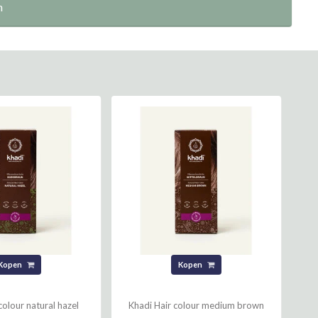
n
Kopen
Kopen
colour natural hazel
Khadi Hair colour medium brown