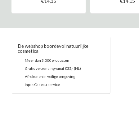
€14,15
€14,15
De webshop boordevol natuurlijke
cosmetica
Meer dan 3.000 producten
Gratis verzending vanaf €35,- (NL)
Afrekenen in veilige omgeving
Inpak Cadeau service