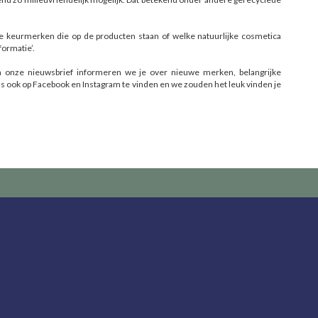
de keurmerken die op de producten staan of welke natuurlijke cosmetica
formatie’.
 In onze nieuwsbrief informeren we je over nieuwe merken, belangrijke
 ook op Facebook en Instagram te vinden en we zouden het leuk vinden je