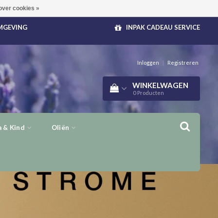
over cookies »
OMGEVING
INPAK CADEAU SERVICE
Inloggen
|
Registreren
WINKELWAGEN
0
Producten
 & Kind
Oliën