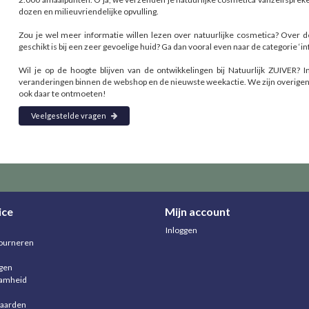
dozen en milieuvriendelijke opvulling.
Zou je wel meer informatie willen lezen over natuurlijke cosmetica? Over 
geschikt is bij een zeer gevoelige huid? Ga dan vooral even naar de categorie ‘in
Wil je op de hoogte blijven van de ontwikkelingen bij Natuurlijk ZUIVER?
veranderingen binnen de webshop en de nieuwste weekactie. We zijn overigens
ook daar te ontmoeten!
Veelgestelde vragen
ice
Mijn account
Inloggen
ourneren
agen
aamheid
aarden