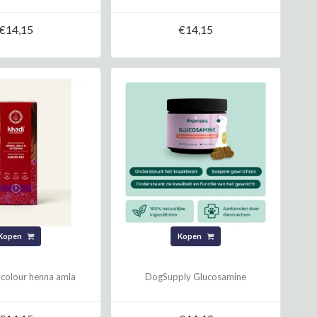
€14,15
€14,15
Kopen
Kopen
 colour henna amla
DogSupply Glucosamine