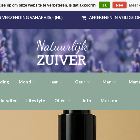
kies op om onze website te verbeteren. Is dat akkoord?
Ja
Nee
Meer 
 VERZENDING VANAF €35,- (NL)
AFREKENEN IN VEILIGE 
ding
Mond
Haar
Geur
Man
Mama
Huisdier
Lifestyle
Oliën
Info
Merken