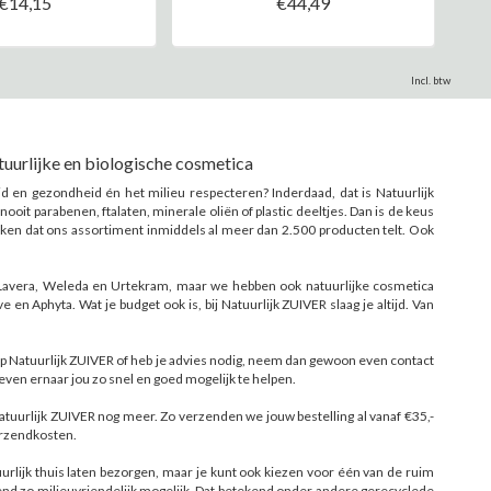
€14,15
€44,49
Incl. btw
tuurlijke en biologische cosmetica
id en gezondheid én het milieu respecteren? Inderdaad, dat is Natuurlijk
ooit parabenen, ftalaten, minerale oliën of plastic deeltjes. Dan is de keus
rken dat ons assortiment inmiddels al meer dan 2.500 producten telt. Ook
s Lavera, Weleda en Urtekram, maar we hebben ook natuurlijke cosmetica
 en Aphyta. Wat je budget ook is, bij Natuurlijk ZUIVER slaag je altijd. Van
op Natuurlijk ZUIVER of heb je advies nodig, neem dan gewoon even contact
treven ernaar jou zo snel en goed mogelijk te helpen.
Natuurlijk ZUIVER nog meer. Zo verzenden we jouw bestelling al vanaf €35,-
verzendkosten.
urlijk thuis laten bezorgen, maar je kunt ook kiezen voor één van de ruim
end zo milieuvriendelijk mogelijk. Dat betekend onder andere gerecyclede