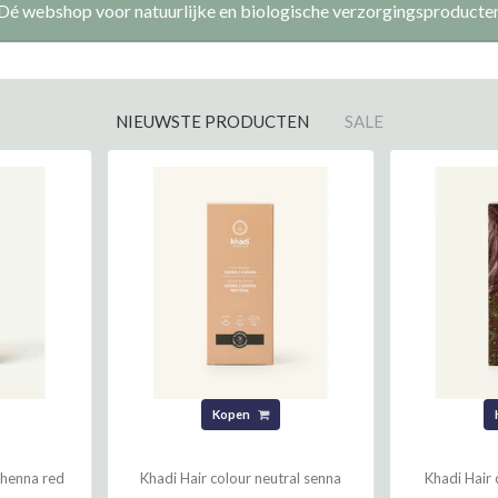
Dé webshop voor natuurlijke en biologische verzorgingsproducte
NIEUWSTE PRODUCTEN
SALE
Kopen
 henna red
Khadi Hair colour neutral senna
Khadi Hair 