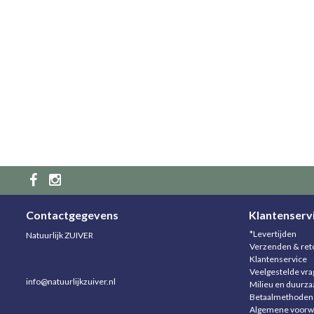
Contactgegevens
Klantenserv
*Levertijden
Natuurlijk ZUIVER
Verzenden & ret
Klantenservice
Veelgestelde vr
info@natuurlijkzuiver.nl
Milieu en duurz
Betaalmethoden
Algemene voorw