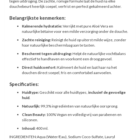
tegen uitdroging. De zachte, romige formule laat de huid na elke
douchebeurt heerlijk soepel, verfrist en perfect gekalmeerd achter.
Belangrijkste kenmerken:
Kalmerende hydratatie:
Verrijkt met pure Aloë Vera en
natuurlijke bétaine voor een milde verzorging onder de douche.
Zachte reiniging:
Reinigt de huid op uiterst milde wijze, zonder
haar natuurlijke beschermlaag aan te tasten.
Beschermt tegen uitdroging:
Helpt de natuurlijke vochtbalans
effectief te handhaven en voorkomt een droog gevoel.
Direct huidcomfort:
Kalmeert de huid en laat haar na het
douchen direct soepel, fris en comfortabel aanvoelen.
Specificaties:
Huidtype:
Geschikt voor alle huidtypes,
inclusief de gevoelige
huid
.
Natuurlijk:
99,3% ingrediënten van natuurlijke oorsprong.
Clean Beauty:
100% Vegan en volledig vrij van parabenen en
siliconen.
Inhoud:
400 ml.
INGREDIENTEN:Aqua (Water/Eau), Sodium Coco-Sulfate, Lauryl