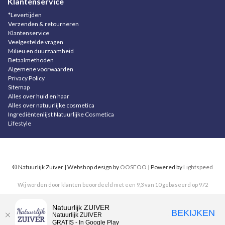
Klantenservice
*Levertijden
Verzenden & retourneren
Klantenservice
Veelgestelde vragen
Milieu en duurzaamheid
Betaalmethoden
Algemene voorwaarden
Privacy Policy
Sitemap
Alles over huid en haar
Alles over natuurlijke cosmetica
Ingrediëntenlijst Natuurlijke Cosmetica
Lifestyle
© Natuurlijk Zuiver | Webshop design by
OOSEOO
| Powered by
Lightspeed
Wij worden door klanten beoordeeld met een
9,3
van
10
gebaseerd op
972
reviews
.
Natuurlijk ZUIVER
BEKIJKEN
Natuurlijk ZUIVER
GRATIS - In Google Play