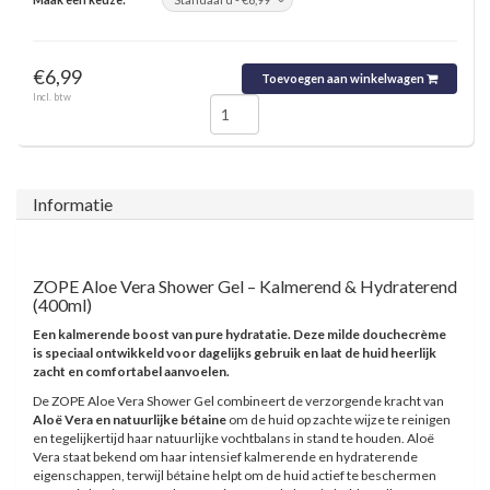
€6,99
Toevoegen aan winkelwagen
Incl. btw
Informatie
ZOPE Aloe Vera Shower Gel – Kalmerend & Hydraterend
(400ml)
Een kalmerende boost van pure hydratatie. Deze milde douchecrème
is speciaal ontwikkeld voor dagelijks gebruik en laat de huid heerlijk
zacht en comfortabel aanvoelen.
De ZOPE Aloe Vera Shower Gel combineert de verzorgende kracht van
Aloë Vera en natuurlijke bétaine
om de huid op zachte wijze te reinigen
en tegelijkertijd haar natuurlijke vochtbalans in stand te houden. Aloë
Vera staat bekend om haar intensief kalmerende en hydraterende
eigenschappen, terwijl bétaine helpt om de huid actief te beschermen