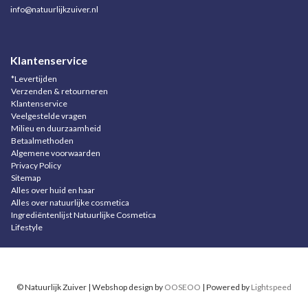
info@natuurlijkzuiver.nl
Klantenservice
*Levertijden
Verzenden & retourneren
Klantenservice
Veelgestelde vragen
Milieu en duurzaamheid
Betaalmethoden
Algemene voorwaarden
Privacy Policy
Sitemap
Alles over huid en haar
Alles over natuurlijke cosmetica
Ingrediëntenlijst Natuurlijke Cosmetica
Lifestyle
© Natuurlijk Zuiver | Webshop design by
OOSEOO
| Powered by
Lightspeed