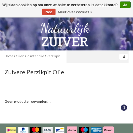
Wij slaan cookies op om onze website te verbeteren. Is dat akkoord?
Ja
Toggle
0
navigation
Nee
Meer over cookies »
Home
/
Oliën
/
Plantenolie
/
Perzikpit
Zuivere Perzikpit Olie
Geen producten gevonden!...
1