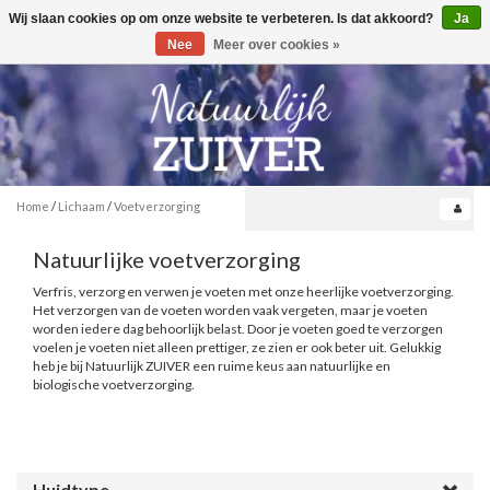
Wij slaan cookies op om onze website te verbeteren. Is dat akkoord?
Ja
Toggle
0
navigation
Nee
Meer over cookies »
Home
/
Lichaam
/
Voetverzorging
Natuurlijke voetverzorging
Verfris, verzorg en verwen je voeten met onze heerlijke voetverzorging.
Het verzorgen van de voeten worden vaak vergeten, maar je voeten
worden iedere dag behoorlijk belast. Door je voeten goed te verzorgen
voelen je voeten niet alleen prettiger, ze zien er ook beter uit. Gelukkig
heb je bij Natuurlijk ZUIVER een ruime keus aan natuurlijke en
biologische voetverzorging.
Huidtype