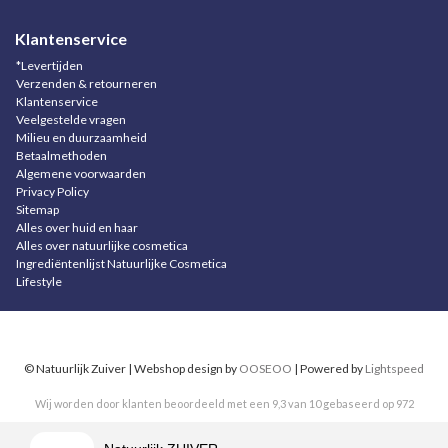
Klantenservice
*Levertijden
Verzenden & retourneren
Klantenservice
Veelgestelde vragen
Milieu en duurzaamheid
Betaalmethoden
Algemene voorwaarden
Privacy Policy
Sitemap
Alles over huid en haar
Alles over natuurlijke cosmetica
Ingrediëntenlijst Natuurlijke Cosmetica
Lifestyle
© Natuurlijk Zuiver | Webshop design by
OOSEOO
| Powered by
Lightspeed
Wij worden door klanten beoordeeld met een
9,3
van
10
gebaseerd op
972
reviews
.