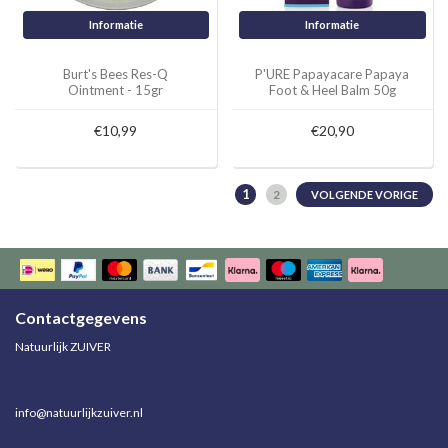
Informatie
Informatie
Burt's Bees Res-Q
P'URE Papayacare Papaya
Ointment - 15gr
Foot & Heel Balm 50g
€10,99
€20,90
1
2
VOLGENDE VORIGE
Contactgegevens
Natuurlijk ZUIVER
info@natuurlijkzuiver.nl