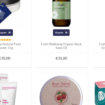
Kopen
Kopen
n Natural Pearl
Fushi Wellbeing Organic Black
Fush
wder 15g
Seed Oil
Or
€35,00
€31,00