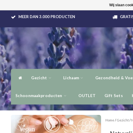
Wij slaan coo
MEER DAN 3.000 PRODUCTEN
GRATIS
Gezicht
Lichaam
Gezondheid & Voe
Schoonmaakproducten
OUTLET
Gift Sets
Home
/
Gezicht
/
N