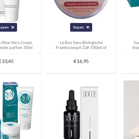
Kopen
Kopen
e Aloe Vera Cream
Le Bon Sens Biologische
Ea
nder parfum 30ml
Frambozenpit Zalf 100ml of
Int
15ml
€33,45
€16,95