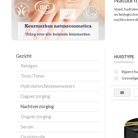
Natuurli
Voed, hydratee
en biologische
nachtcrème die
Gezicht
HUIDTYPE
Reinigen
Rijpere hu
Tonic/Toner
Gevoelige
Hydrolaten/bloemenwaters
Dagverzorging
Nachtverzorging
Oogverzorging
Serum
Gezichtsolie