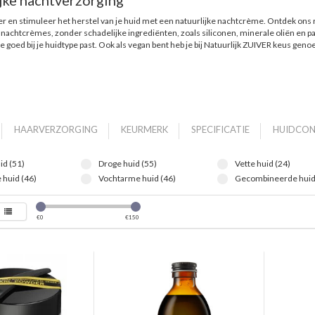
jke nachtverzorging
r en stimuleer het herstel van je huid met een natuurlijke nachtcrème. Ontdek ons 
 nachtcrèmes, zonder schadelijke ingrediënten, zoals siliconen, minerale oliën en p
 goed bij je huidtype past. Ook als vegan bent heb je bij Natuurlijk ZUIVER keus genoe
HAARVERZORGING
KEURMERK
SPECIFICATIE
HUIDCON
id (51)
Droge huid (55)
Vette huid (24)
 huid (46)
Vochtarme huid (46)
Gecombineerde huid
€
0
€
150