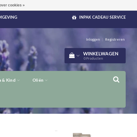
over cookies »
OMGEVING
INPAK CADEAU SERVICE
Inloggen
|
Registreren
WINKELWAGEN
0
Producten
 & Kind
Oliën