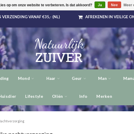
kies op om onze website te verbeteren. Is dat akkoord?
Ja
Nee
Meer 
 VERZENDING VANAF €35,- (NL)
AFREKENEN IN VEILIGE 
ding
Mond
Haar
Geur
Man
Mama
Huisdier
Lifestyle
Oliën
Info
Merken
achtverzorging