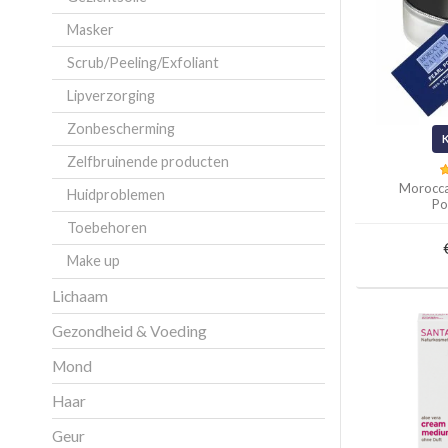
Masker
Scrub/Peeling/Exfoliant
Lipverzorging
Zonbescherming
Zelfbruinende producten
Morocca
Huidproblemen
Po
Toebehoren
Make up
Lichaam
Gezondheid & Voeding
Mond
Haar
Geur