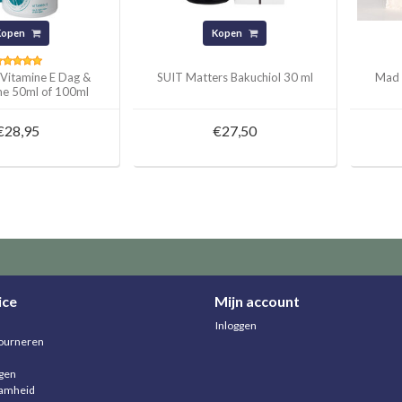
Kopen
Kopen
 Vitamine E Dag &
SUIT Matters Bakuchiol 30 ml
Mad 
me 50ml of 100ml
€28,95
€27,50
ice
Mijn account
Inloggen
ourneren
agen
aamheid