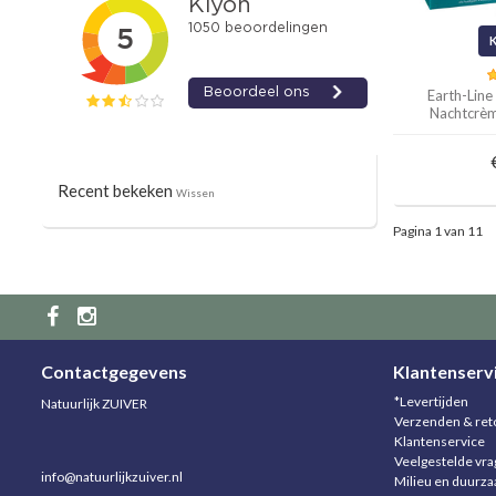
Earth-Line
Nachtcrè
Recent bekeken
Wissen
Pagina 1 van 11
Contactgegevens
Klantenserv
*Levertijden
Natuurlijk ZUIVER
Verzenden & ret
Klantenservice
Veelgestelde vr
info@natuurlijkzuiver.nl
Milieu en duurz