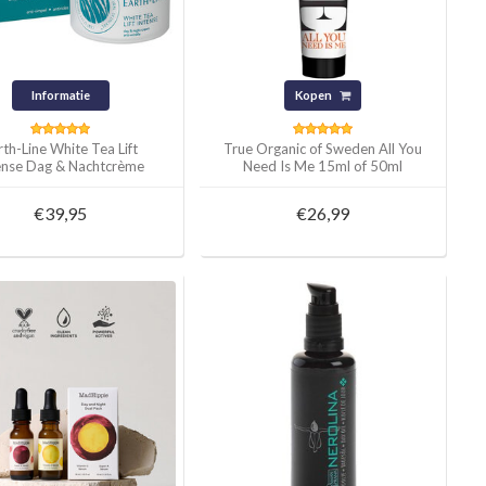
Informatie
Kopen
rth-Line White Tea Lift
True Organic of Sweden All You
ense Dag & Nachtcrème
Need Is Me 15ml of 50ml
50ml
€39,95
€26,99