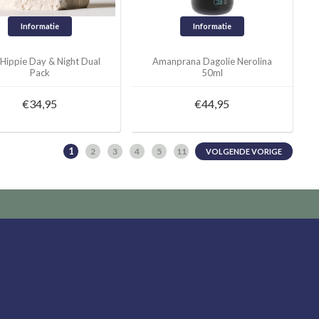
Informatie
Informatie
Hippie Day & Night Dual
Amanprana Dagolie Nerolina
Pack
50ml
€34,95
€44,95
1
2
3
4
5
11
VOLGENDE VORIGE