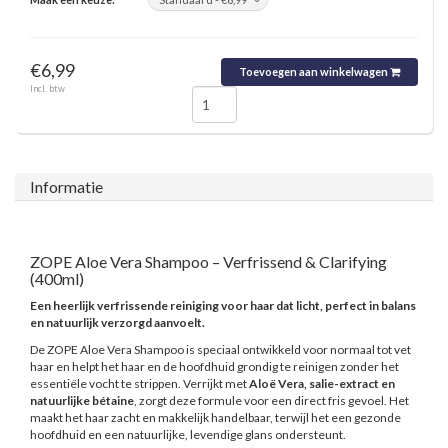
€6,99
Toevoegen aan winkelwagen
Incl. btw
Informatie
ZOPE Aloe Vera Shampoo – Verfrissend & Clarifying
(400ml)
Een heerlijk verfrissende reiniging voor haar dat licht, perfect in balans
en natuurlijk verzorgd aanvoelt.
De ZOPE Aloe Vera Shampoo is speciaal ontwikkeld voor normaal tot vet
haar en helpt het haar en de hoofdhuid grondig te reinigen zonder het
essentiële vocht te strippen. Verrijkt met
Aloë Vera, salie-extract en
natuurlijke bétaine
, zorgt deze formule voor een direct fris gevoel. Het
maakt het haar zacht en makkelijk handelbaar, terwijl het een gezonde
hoofdhuid en een natuurlijke, levendige glans ondersteunt.