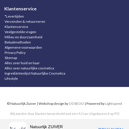
Klantenservice
*Levertijden
Verzenden & retourneren
Klantenservice
Veelgestelde vragen
Milieu en duurzaamheid
Betaalmethoden
Algemene voorwaarden
Privacy Policy
Sitemap
Alles over huid en haar
Alles over natuurlijke cosmetica
Ingrediëntenlijst Natuurlijke Cosmetica
Lifestyle
© Natuurlijk Zuiver | Webshop design by
OOSEOO
| Powered by
Lightspeed
Wij worden door klanten beoordeeld met een
9,3
van
10
gebaseerd op
972
reviews
.
Natuurlijk ZUIVER