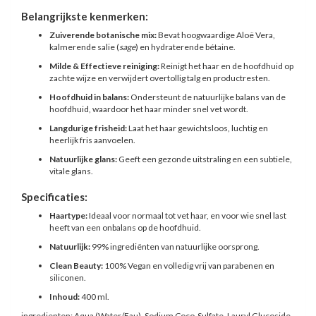
Belangrijkste kenmerken:
Zuiverende botanische mix:
Bevat hoogwaardige Aloë Vera,
kalmerende salie (
sage
) en hydraterende bétaine.
Milde & Effectieve reiniging:
Reinigt het haar en de hoofdhuid op
zachte wijze en verwijdert overtollig talg en productresten.
Hoofdhuid in balans:
Ondersteunt de natuurlijke balans van de
hoofdhuid, waardoor het haar minder snel vet wordt.
Langdurige frisheid:
Laat het haar gewichtsloos, luchtig en
heerlijk fris aanvoelen.
Natuurlijke glans:
Geeft een gezonde uitstraling en een subtiele,
vitale glans.
Specificaties:
Haartype:
Ideaal voor normaal tot vet haar, en voor wie snel last
heeft van een onbalans op de hoofdhuid.
Natuurlijk:
99% ingrediënten van natuurlijke oorsprong.
Clean Beauty:
100% Vegan en volledig vrij van parabenen en
siliconen.
Inhoud:
400 ml.
ingredienten: Aqua (Water/Eau), Sodium Coco-Sulfate, Lauryl Glucoside,