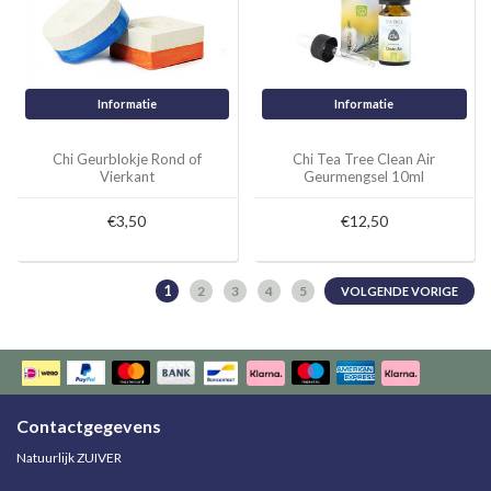
Informatie
Informatie
Chi Geurblokje Rond of
Chi Tea Tree Clean Air
Vierkant
Geurmengsel 10ml
€3,50
€12,50
1
2
3
4
5
VOLGENDE VORIGE
Contactgegevens
Natuurlijk ZUIVER