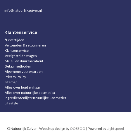
info@natuurlijkzuiver.nl
Klantenservice
*Levertijden
Verzenden & retourneren
Klantenservice
Veelgestelde vragen
Milieu en duurzaamheid
Betaalmethoden
Algemene voorwaarden
Privacy Policy
Sitemap
Alles over huid en haar
Alles over natuurlijke cosmetica
Ingrediëntenlijst Natuurlijke Cosmetica
Lifestyle
© Natuurlijk Zuiver | Webshop design by
OOSEOO
| Powered by
Lightspeed