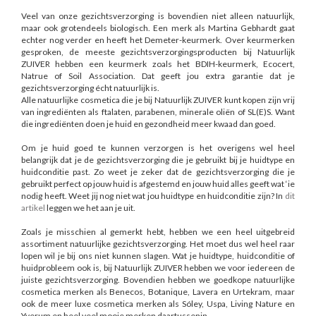
Veel van onze gezichtsverzorging is bovendien niet alleen natuurlijk,
maar ook grotendeels biologisch. Een merk als Martina Gebhardt gaat
echter nog verder en heeft het Demeter-keurmerk. Over keurmerken
gesproken, de meeste gezichtsverzorgingsproducten bij Natuurlijk
ZUIVER hebben een keurmerk zoals het BDIH-keurmerk, Ecocert,
Natrue of Soil Association. Dat geeft jou extra garantie dat je
gezichtsverzorging écht natuurlijk is.
Alle natuurlijke cosmetica die je bij Natuurlijk ZUIVER kunt kopen zijn vrij
van ingrediënten als ftalaten, parabenen, minerale oliën of SL(E)S. Want
die ingrediënten doen je huid en gezondheid meer kwaad dan goed.
Om je huid goed te kunnen verzorgen is het overigens wel heel
belangrijk dat je de gezichtsverzorging die je gebruikt bij je huidtype en
huidconditie past. Zo weet je zeker dat de gezichtsverzorging die je
gebruikt perfect op jouw huid is afgestemd en jouw huid alles geeft wat ‘ie
nodig heeft. Weet jij nog niet wat jou huidtype en huidconditie zijn? In
dit
artikel
leggen we het aan je uit.
Zoals je misschien al gemerkt hebt, hebben we een heel uitgebreid
assortiment natuurlijke gezichtsverzorging. Het moet dus wel heel raar
lopen wil je bij ons niet kunnen slagen. Wat je huidtype, huidconditie of
huidprobleem ook is, bij Natuurlijk ZUIVER hebben we voor iedereen de
juiste gezichtsverzorging. Bovendien hebben we goedkope natuurlijke
cosmetica merken als Benecos, Botanique, Lavera en Urtekram, maar
ook de meer luxe cosmetica merken als Sóley, Uspa, Living Nature en
Yverum en heel veel mooie merken daartussenin.