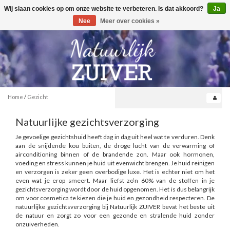
Wij slaan cookies op om onze website te verbeteren. Is dat akkoord?
Ja
Toggle
0
navigation
Nee
Meer over cookies »
Home
/
Gezicht
Natuurlijke gezichtsverzorging
Je gevoelige gezichtshuid heeft dag in dag uit heel wat te verduren. Denk
aan de snijdende kou buiten, de droge lucht van de verwarming of
airconditioning binnen of de brandende zon. Maar ook hormonen,
voeding en stress kunnen je huid uit evenwicht brengen. Je huid reinigen
en verzorgen is zeker geen overbodige luxe. Het is echter niet om het
even wat je erop smeert. Maar liefst zo’n 60% van de stoffen in je
gezichtsverzorging wordt door de huid opgenomen. Het is dus belangrijk
om voor cosmetica te kiezen die je huid en gezondheid respecteren. De
natuurlijke gezichtsverzorging bij Natuurlijk ZUIVER bevat het beste uit
de natuur en zorgt zo voor een gezonde en stralende huid zonder
onzuiverheden.