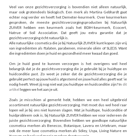
Veel van onze gezichtsverzorging is bovendien niet alleen natuurlijk,
maar ook grotendeels biologisch. Een merk als Martina Gebhardt gaat
echter nog verder en heeft het Demeter-keurmerk. Over keurmerken
gesproken, de meeste gezichtsverzorgingsproducten bij Natuurlijk
ZUIVER hebben een keurmerk zoals het BDIH-keurmerk, Ecocert,
Natrue of Soil Association. Dat geeft jou extra garantie dat je
gezichtsverzorging écht natuurlijk is.
Alle natuurlijke cosmetica die je bij Natuurlijk ZUIVER kunt kopen zijn vrij
van ingrediënten als ftalaten, parabenen, minerale oliën of SL(E)S. Want
die ingrediënten doen je huid en gezondheid meer kwaad dan goed.
Om je huid goed te kunnen verzorgen is het overigens wel heel
belangrijk dat je de gezichtsverzorging die je gebruikt bij je huidtype en
huidconditie past. Zo weet je zeker dat de gezichtsverzorging die je
gebruikt perfect op jouw huid is afgestemd en jouw huid alles geeft wat ‘ie
nodig heeft. Weet jij nog niet wat jou huidtype en huidconditie zijn? In
dit
artikel
leggen we het aan je uit.
Zoals je misschien al gemerkt hebt, hebben we een heel uitgebreid
assortiment natuurlijke gezichtsverzorging. Het moet dus wel heel raar
lopen wil je bij ons niet kunnen slagen. Wat je huidtype, huidconditie of
huidprobleem ook is, bij Natuurlijk ZUIVER hebben we voor iedereen de
juiste gezichtsverzorging. Bovendien hebben we goedkope natuurlijke
cosmetica merken als Benecos, Botanique, Lavera en Urtekram, maar
ook de meer luxe cosmetica merken als Sóley, Uspa, Living Nature en
Yverum en heel veel mooie merken daartussenin.