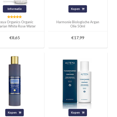
Informatie
Kopen
teya Organics Organic
Harmonie Biologische Argan
arian White Rose Water
Olie 50ml
100ml
€8,65
€17,99
Kopen
Kopen