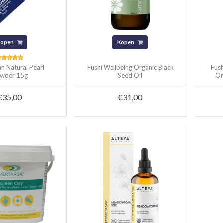
Kopen
Kopen
n Natural Pearl
Fushi Wellbeing Organic Black
Fush
wder 15g
Seed Oil
Or
€35,00
€31,00