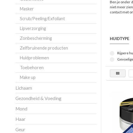
Ben je onder d
niet meer zien
Masker
contact met on
Scrub/Peeling/Exfoliant
Lipverzorging
Zonbescherming
HUIDTYPE
Zelfbruinende producten
Rijpere hu
Huidproblemen
Gevoelige
Toebehoren
Make up
Lichaam
Gezondheid & Voeding
Mond
Haar
Geur