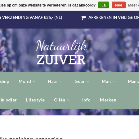
kies op om onze website te verbeteren. Is dat akkoord?
Ja
Nee
Meer 
 VERZENDING VANAF €35,- (NL)
AFREKENEN IN VEILIGE 
ding
Mond
Haar
Geur
Man
Mama
Huisdier
Lifestyle
Oliën
Info
Merken