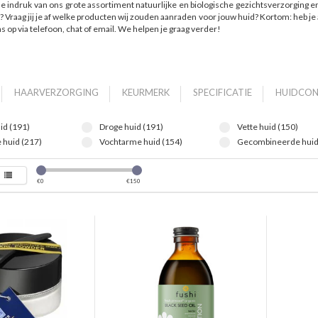
e indruk van ons grote assortiment natuurlijke en biologische gezichtsverzorging 
? Vraag jij je af welke producten wij zouden aanraden voor jouw huid? Kortom: heb j
s op via telefoon, chat of email. We helpen je graag verder!
HAARVERZORGING
KEURMERK
SPECIFICATIE
HUIDCON
id (191)
Droge huid (191)
Vette huid (150)
 huid (217)
Vochtarme huid (154)
Gecombineerde huid
€
0
€
150