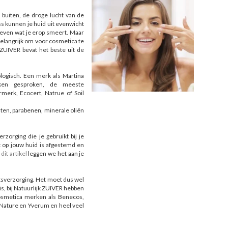
 buiten, de droge lucht van de
s kunnen je huid uit evenwicht
 even wat je erop smeert. Maar
belangrijk om voor cosmetica te
 ZUIVER bevat het beste uit de
ologisch. Een merk als Martina
ken gesproken, de meeste
merk, Ecocert, Natrue of Soil
laten, parabenen, minerale oliën
zorging die je gebruikt bij je
ct op jouw huid is afgestemd en
n
dit artikel
leggen we het aan je
htsverzorging. Het moet dus wel
is, bij Natuurlijk ZUIVER hebben
osmetica merken als Benecos,
 Nature en Yverum en heel veel