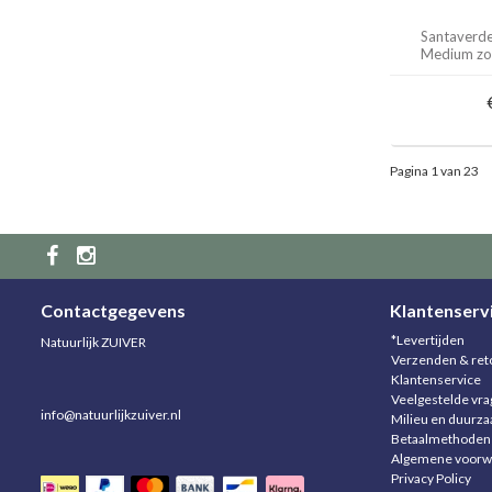
Santaverd
Medium zo
Pagina 1 van 23
Contactgegevens
Klantenserv
*Levertijden
Natuurlijk ZUIVER
Verzenden & ret
Klantenservice
Veelgestelde vr
info@natuurlijkzuiver.nl
Milieu en duurz
Betaalmethoden
Algemene voorw
Privacy Policy