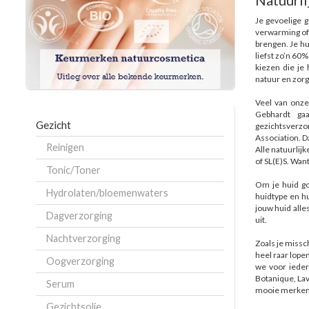
Natuurli
Je gevoelige g
verwarming of
brengen. Je hu
liefst zo’n 60
kiezen die je 
natuur en zor
Veel van onze
Gebhardt ga
Gezicht
gezichtsverzo
Association. Da
Reinigen
Alle natuurlijk
of SL(E)S. Wan
Tonic/Toner
Om je huid goe
Hydrolaten/bloemenwaters
huidtype en hu
jouw huid alles
Dagverzorging
uit.
Nachtverzorging
Zoals je missc
heel raar lopen
Oogverzorging
we voor ieder
Botanique, La
Serum
mooie merken 
Gezichtsolie