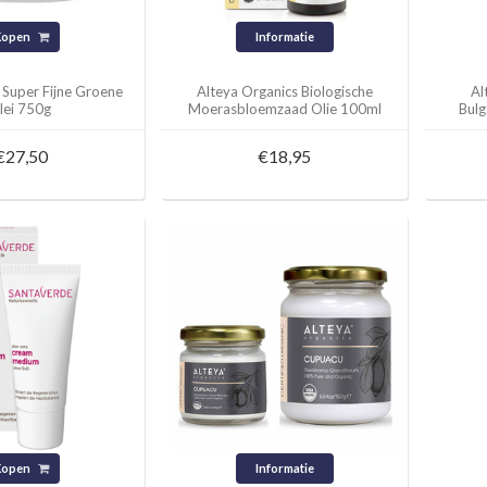
Kopen
Informatie
l Super Fijne Groene
Alteya Organics Biologische
Al
lei 750g
Moerasbloemzaad Olie 100ml
Bulg
€27,50
€18,95
Kopen
Informatie