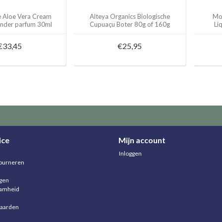
e Aloe Vera Cream
Alteya Organics Biologische
Mor
nder parfum 30ml
Cupuaçu Boter 80g of 160g
Li
€33,45
€25,95
ice
Mijn account
Inloggen
ourneren
agen
aamheid
aarden