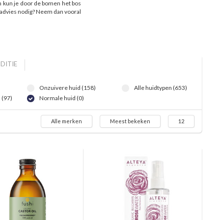
en kun je door de bomen het bos
e advies nodig? Neem dan vooral
DITIE
Onzuivere huid (158)
Alle huidtypen (653)
 (97)
Normale huid (0)
Alle merken
Meest bekeken
12