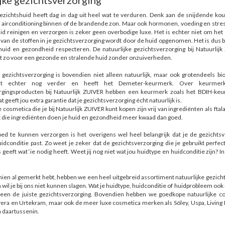
jke gezichtsverzorging
ezichtshuid heeft dag in dag uit heel wat te verduren. Denk aan de snijdende kou
 airconditioning binnen of de brandende zon. Maar ook hormonen, voeding en stres
id reinigen en verzorgen is zeker geen overbodige luxe. Het is echter niet om het
% van de stoffen in je gezichtsverzorging wordt door de huid opgenomen. Het is dus 
huid en gezondheid respecteren. De natuurlijke gezichtsverzorging bij Natuurlijk
gt zo voor een gezonde en stralende huid zonder onzuiverheden.
 gezichtsverzorging is bovendien niet alleen natuurlijk, maar ook grotendeels bi
at echter nog verder en heeft het Demeter-keurmerk. Over keurmer
rgingsproducten bij Natuurlijk ZUIVER hebben een keurmerk zoals het BDIH-keur
t geeft jou extra garantie dat je gezichtsverzorging écht natuurlijk is.
e cosmetica die je bij Natuurlijk ZUIVER kunt kopen zijn vrij van ingrediënten als fta
t die ingrediënten doen je huid en gezondheid meer kwaad dan goed.
d te kunnen verzorgen is het overigens wel heel belangrijk dat je de gezichtsver
idconditie past. Zo weet je zeker dat de gezichtsverzorging die je gebruikt perfe
 geeft wat ‘ie nodig heeft. Weet jij nog niet wat jou huidtype en huidconditie zijn? I
hien al gemerkt hebt, hebben we een heel uitgebreid assortiment natuurlijke gezic
 wil je bij ons niet kunnen slagen. Wat je huidtype, huidconditie of huidprobleem ook 
een de juiste gezichtsverzorging. Bovendien hebben we goedkope natuurlijke c
vera en Urtekram, maar ook de meer luxe cosmetica merken als Sóley, Uspa, Living
daartussenin.