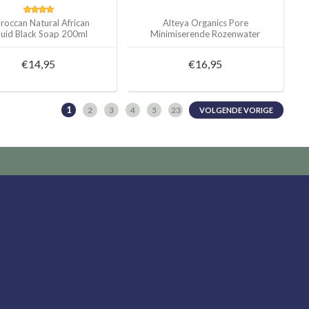
occan Natural African
Alteya Organics Pore
quid Black Soap 200ml
Minimiserende Rozenwater
Toner (7% Niacinamide +
Ceramide)
€14,95
€16,95
1
2
3
4
5
23
VOLGENDE VORIGE