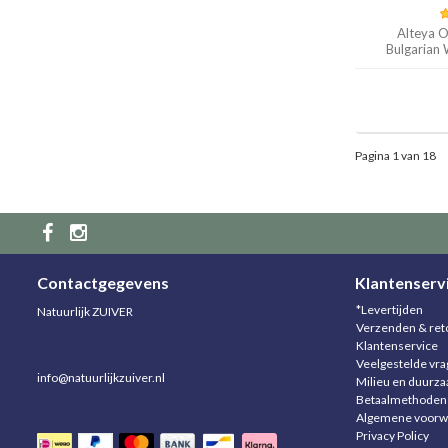
Alteya O
Bulgarian
Pagina 1 van 18
Contactgegevens
Klantenserv
*Levertijden
Natuurlijk ZUIVER
Verzenden & ret
Klantenservice
Veelgestelde vr
info@natuurlijkzuiver.nl
Milieu en duurz
Betaalmethoden
Algemene voorw
Privacy Policy