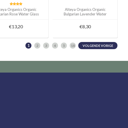
teya Organics Organic
Alteya Organics Organic
garian Rose Water Glass
Bulgarian Lavender Water
Bottle 100ml
100ml/250ml/500ml
€13,20
€8,30
1
2
3
4
5
18
VOLGENDE VORIGE