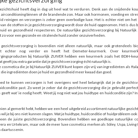
jke gezichtsverzorging
ezichtshuid heeft dag in dag uit heel wat te verduren. Denk aan de snijdende kou
 airconditioning binnen of de brandende zon. Maar ook hormonen, voeding en stres
id reinigen en verzorgen is zeker geen overbodige luxe. Het is echter niet om het
% van de stoffen in je gezichtsverzorging wordt door de huid opgenomen. Het is dus 
huid en gezondheid respecteren. De natuurlijke gezichtsverzorging bij Natuurlijk
gt zo voor een gezonde en stralende huid zonder onzuiverheden.
 gezichtsverzorging is bovendien niet alleen natuurlijk, maar ook grotendeels bi
at echter nog verder en heeft het Demeter-keurmerk. Over keurmer
rgingsproducten bij Natuurlijk ZUIVER hebben een keurmerk zoals het BDIH-keur
t geeft jou extra garantie dat je gezichtsverzorging écht natuurlijk is.
e cosmetica die je bij Natuurlijk ZUIVER kunt kopen zijn vrij van ingrediënten als fta
t die ingrediënten doen je huid en gezondheid meer kwaad dan goed.
d te kunnen verzorgen is het overigens wel heel belangrijk dat je de gezichtsver
idconditie past. Zo weet je zeker dat de gezichtsverzorging die je gebruikt perfe
 geeft wat ‘ie nodig heeft. Weet jij nog niet wat jou huidtype en huidconditie zijn? I
hien al gemerkt hebt, hebben we een heel uitgebreid assortiment natuurlijke gezic
 wil je bij ons niet kunnen slagen. Wat je huidtype, huidconditie of huidprobleem ook 
een de juiste gezichtsverzorging. Bovendien hebben we goedkope natuurlijke c
vera en Urtekram, maar ook de meer luxe cosmetica merken als Sóley, Uspa, Living
daartussenin.