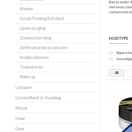
Ben je onder d
niet meer zien
Masker
contact met on
Scrub/Peeling/Exfoliant
Lipverzorging
Zonbescherming
HUIDTYPE
Zelfbruinende producten
Rijpere hu
Huidproblemen
Gevoelige
Toebehoren
Make up
Lichaam
Gezondheid & Voeding
Mond
Haar
Geur