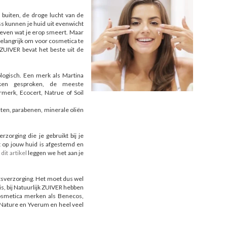
 buiten, de droge lucht van de
s kunnen je huid uit evenwicht
 even wat je erop smeert. Maar
belangrijk om voor cosmetica te
 ZUIVER bevat het beste uit de
ologisch. Een merk als Martina
ken gesproken, de meeste
merk, Ecocert, Natrue of Soil
laten, parabenen, minerale oliën
zorging die je gebruikt bij je
ct op jouw huid is afgestemd en
n
dit artikel
leggen we het aan je
htsverzorging. Het moet dus wel
is, bij Natuurlijk ZUIVER hebben
osmetica merken als Benecos,
 Nature en Yverum en heel veel