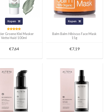
Kopen
Kopen
tier Groene Klei Masker
Balm Balm Hibiscus Face Mask
Vette Huid 100ml
15g
€7,64
€7,19