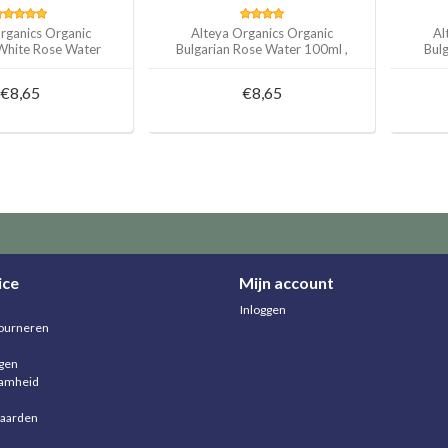
rganics Organic
Alteya Organics Organic
Al
 White Rose Water
Bulgarian Rose Water 100ml ,
Bul
100ml
250ml of 500ml
€8,65
€8,65
ice
Mijn account
Inloggen
ourneren
agen
aamheid
aarden