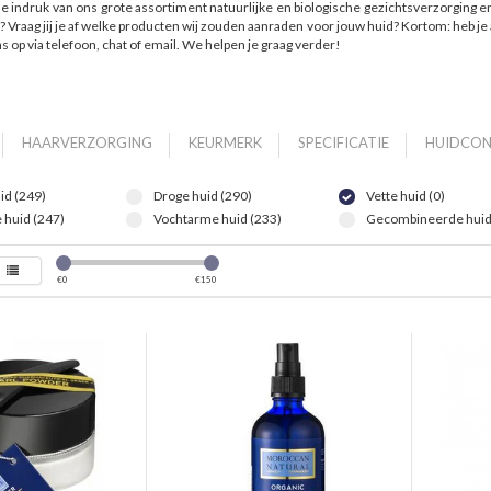
e indruk van ons grote assortiment natuurlijke en biologische gezichtsverzorging 
? Vraag jij je af welke producten wij zouden aanraden voor jouw huid? Kortom: heb j
s op via telefoon, chat of email. We helpen je graag verder!
HAARVERZORGING
KEURMERK
SPECIFICATIE
HUIDCON
id (249)
Droge huid (290)
Vette huid (0)
 huid (247)
Vochtarme huid (233)
Gecombineerde huid
€
0
€
150