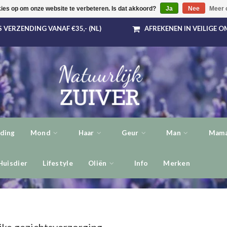
kies op om onze website te verbeteren. Is dat akkoord?
Ja
Nee
Meer 
 VERZENDING VANAF €35,- (NL)
AFREKENEN IN VEILIGE 
ding
Mond
Haar
Geur
Man
Mama
Huisdier
Lifestyle
Oliën
Info
Merken