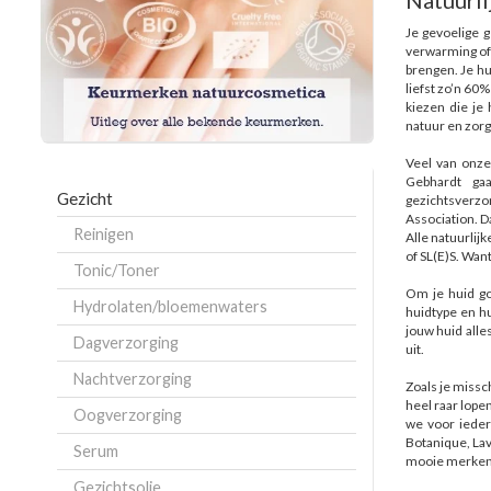
Natuurli
Je gevoelige g
verwarming of
brengen. Je hu
liefst zo’n 60
kiezen die je 
natuur en zor
Veel van onze
Gebhardt ga
Gezicht
gezichtsverzo
Association. Da
Reinigen
Alle natuurlijk
of SL(E)S. Wan
Tonic/Toner
Om je huid goe
Hydrolaten/bloemenwaters
huidtype en hu
jouw huid alles
Dagverzorging
uit.
Nachtverzorging
Zoals je missc
heel raar lopen
Oogverzorging
we voor ieder
Botanique, La
Serum
mooie merken 
Gezichtsolie