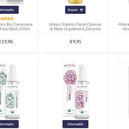
nformatie
Kopen
nics Bio Damascena
Alteya Organics Facial Cleanser
Altey
 Face Wash 250ml
& Wash Grapefruit & Zdravetz
Ros
150ml
€19,90
€9,95
nformatie
Informatie