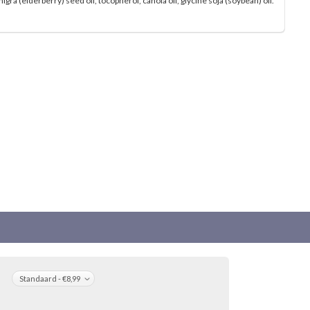
igra (elderberry) seed oil, tocopherol, canola oil, glycine soja (soybean) oil.