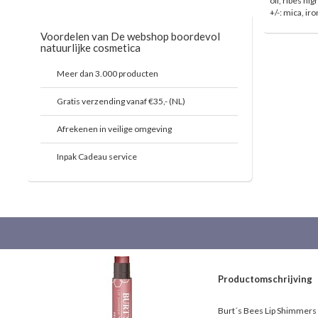
oil, ribes ni
+/-: mica, ir
Voordelen van De webshop boordevol
natuurlijke cosmetica
Meer dan 3.000 producten
Gratis verzending vanaf €35,- (NL)
Afrekenen in veilige omgeving
Inpak Cadeau service
Productomschrijving
Burt´s Bees Lip Shimmers 