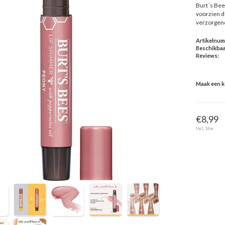
Burt´s Bee
voorzien de
verzorgend
Artikelnu
Beschikbaa
Reviews:
Maak een 
€8,99
Incl. btw