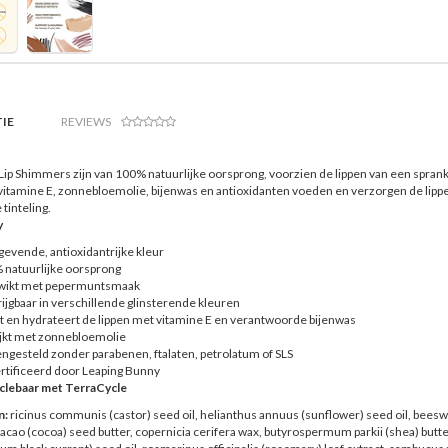
IE
REVIEWS
Lip Shimmers zijn van 100% natuurlijke oorsprong, voorzien de lippen van een spranke
 vitamine E, zonnebloemolie, bijenwas en antioxidanten voeden en verzorgen de lippe
tinteling.
y
gevende, antioxidantrijke kleur
 natuurlijke oorsprong
wikt met pepermuntsmaak
ijgbaar in verschillende glinsterende kleuren
 en hydrateert de lippen met vitamine E en verantwoorde bijenwas
ijkt met zonnebloemolie
gesteld zonder parabenen, ftalaten, petrolatum of SLS
tificeerd door Leaping Bunny
clebaar met TerraCycle
n:
ricinus communis (castor) seed oil, helianthus annuus (sunflower) seed oil, beeswax
cao (cocoa) seed butter, copernicia cerifera wax, butyrospermum parkii (shea) butter