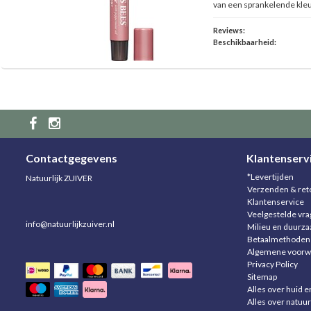
van een sprankelende kleur
Reviews:
Beschikbaarheid:
Contactgegevens
Klantenserv
*Levertijden
Natuurlijk ZUIVER
Verzenden & ret
Klantenservice
Veelgestelde vr
info@natuurlijkzuiver.nl
Milieu en duurz
Betaalmethoden
Algemene voorw
Privacy Policy
Sitemap
Alles over huid e
Alles over natuur