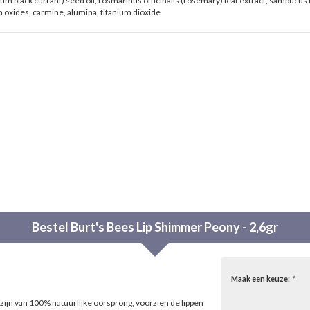
grum black currant) seed oil, rosmarinus officinalis (rosemary) leaf extract, sambucus n
on oxides, carmine, alumina, titanium dioxide
Bestel
Burt's Bees
Lip Shimmer Peony - 2,6gr
Maak een keuze:
*
zijn van 100% natuurlijke oorsprong, voorzien de lippen