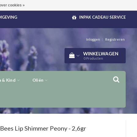
over cookies »
OMGEVING
INPAK CADEAU SERVICE
Inloggen
|
Registreren
WINKELWAGEN
0
Producten
 & Kind
Oliën
 Bees
Lip Shimmer Peony - 2,6gr