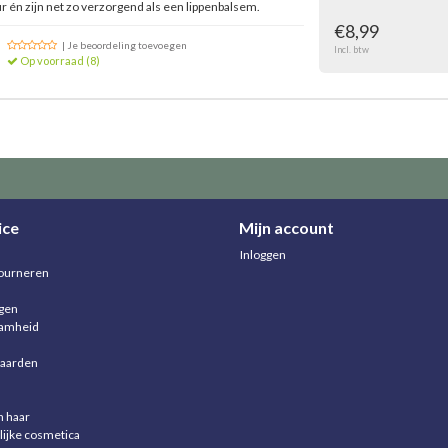
 én zijn net zo verzorgend als een lippenbalsem.
€8,99
| Je beoordeling toevoegen
Incl. btw
Op voorraad (8)
ice
Mijn account
Inloggen
ourneren
agen
aamheid
aarden
n haar
lijke cosmetica