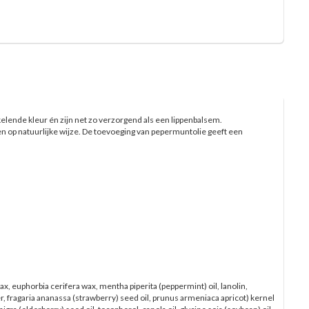
lende kleur én zijn net zo verzorgend als een lippenbalsem.
n op natuurlijke wijze. De toevoeging van pepermuntolie geeft een
, euphorbia cerifera wax, mentha piperita (peppermint) oil, lanolin,
, fragaria ananassa (strawberry) seed oil, prunus armeniaca apricot) kernel