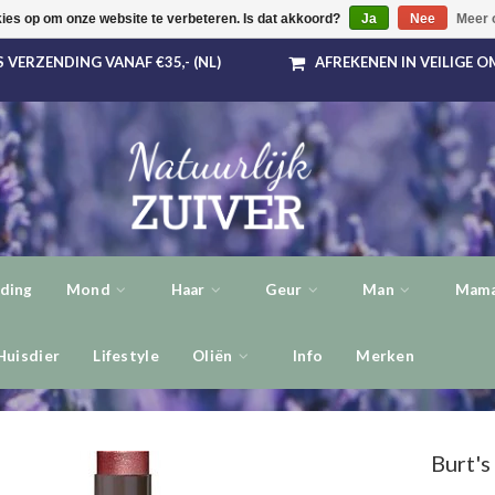
kies op om onze website te verbeteren. Is dat akkoord?
Ja
Nee
Meer 
 VERZENDING VANAF €35,- (NL)
AFREKENEN IN VEILIGE 
ding
Mond
Haar
Geur
Man
Mama
Huisdier
Lifestyle
Oliën
Info
Merken
Burt's