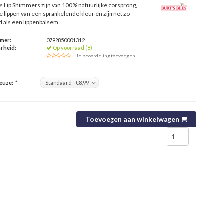
s Lip Shimmers zijn van 100% natuurlijke oorsprong,
 lippen van een sprankelende kleur én zijn net zo
 als een lippenbalsem.
mmer:
0792850001312
rheid:
Op voorraad (8)
| Je beoordeling toevoegen
keuze:
*
Toevoegen aan winkelwagen