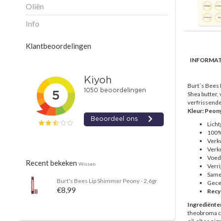
Oliën
Info
Klantbeoordelingen
INFORMAT
Burt´s Bees 
Shea butter,
verfrissende 
Kleur: Peon
Licht
100%
Verk
Verkr
Voedt
Recent bekeken
Wissen
Verr
Samen
Burt's Bees
Lip Shimmer Peony - 2,6gr
Gecer
€8,99
Recy
Ingrediënte
theobroma ca