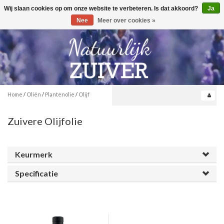
Wij slaan cookies op om onze website te verbeteren. Is dat akkoord?
Ja
Toggle
0
navigation
Nee
Meer over cookies »
Home
/
Oliën
/
Plantenolie
/
Olijf
Zuivere Olijfolie
Keurmerk
Specificatie