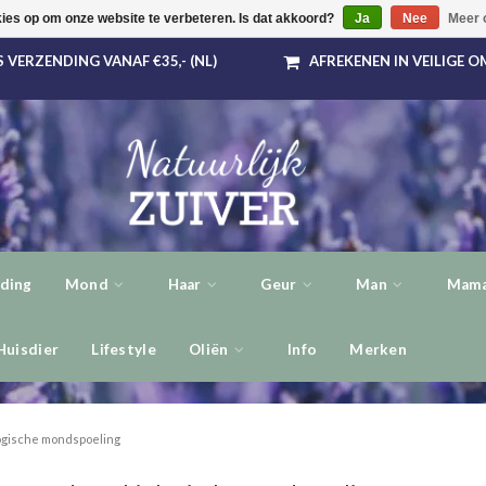
kies op om onze website te verbeteren. Is dat akkoord?
Ja
Nee
Meer 
 VERZENDING VANAF €35,- (NL)
AFREKENEN IN VEILIGE 
ding
Mond
Haar
Geur
Man
Mama
Huisdier
Lifestyle
Oliën
Info
Merken
ogische mondspoeling