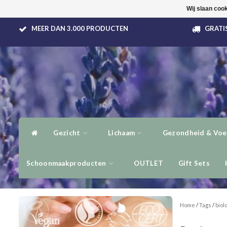
Wij slaan coo
MEER DAN 3.000 PRODUCTEN
GRATIS
Gezicht
Lichaam
Gezondheid & Voe
Schoonmaakproducten
OUTLET
Gift Sets
Home
/
Tags
/
biol