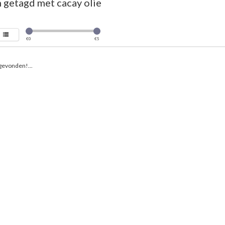
 getagd met cacay olie
€
0
€
5
gevonden!...