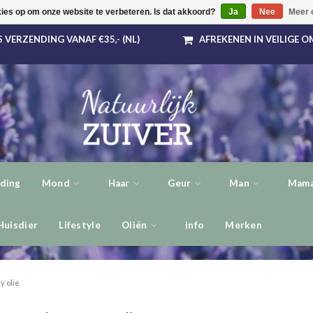
kies op om onze website te verbeteren. Is dat akkoord?
Ja
Nee
Meer 
 VERZENDING VANAF €35,- (NL)
AFREKENEN IN VEILIGE 
ding
Mond
Haar
Geur
Man
Mama
Huisdier
Lifestyle
Oliën
Info
Merken
y olie