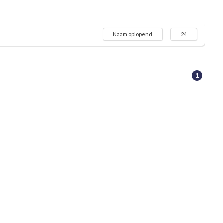
Naam oplopend
24
1