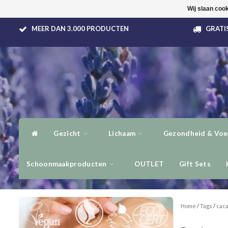
Wij slaan coo
MEER DAN 3.000 PRODUCTEN
GRATIS
Gezicht
Lichaam
Gezondheid & Voe
Schoonmaakproducten
OUTLET
Gift Sets
Home
/
Tags
/
caca