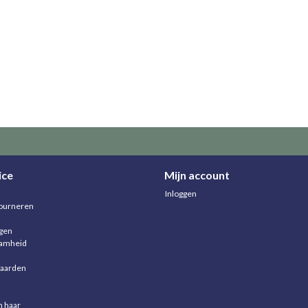
ice
Mijn account
Inloggen
ourneren
agen
aamheid
aarden
n haar