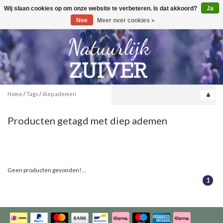
Wij slaan cookies op om onze website te verbeteren. Is dat akkoord?
Ja
Toggle
0
navigation
Nee
Meer over cookies »
Home
/
Tags
/
diep ademen
Producten getagd met diep ademen
Geen producten gevonden!...
1