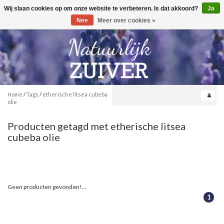
Wij slaan cookies op om onze website te verbeteren. Is dat akkoord?
Ja
Toggle
0
navigation
Nee
Meer over cookies »
Home
/
Tags
/
etherische litsea cubeba
olie
Producten getagd met etherische litsea
cubeba olie
Geen producten gevonden!...
1