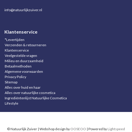
info@natuurlijkzuiver.nl
Klantenservice
*Levertijden
Verzenden & retourneren
Klantenservice
Veelgestelde vragen
Milieu en duurzaamheid
Betaalmethoden
Algemene voorwaarden
Privacy Policy
Sitemap
Alles over huid en haar
Alles over natuurlijke cosmetica
Ingrediëntenlijst Natuurlijke Cosmetica
Lifestyle
© Natuurlijk Zuiver | Webshop design by
OOSEOO
| Powered by
Lightspeed