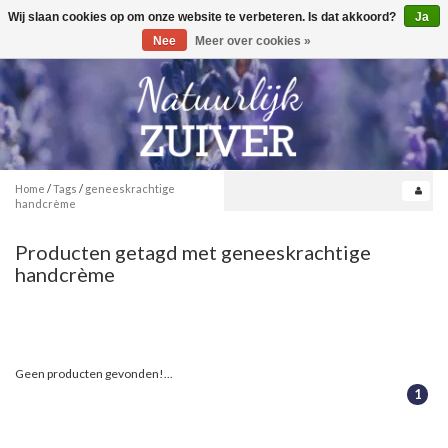
Wij slaan cookies op om onze website te verbeteren. Is dat akkoord?
Ja
Toggle
0
navigation
Nee
Meer over cookies »
Home
/
Tags
/
geneeskrachtige
handcrème
Producten getagd met geneeskrachtige
handcrème
Geen producten gevonden!...
1