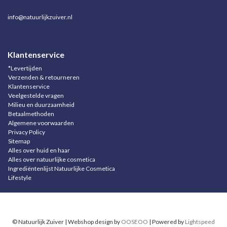
info@natuurlijkzuiver.nl
Klantenservice
*Levertijden
Verzenden & retourneren
Klantenservice
Veelgestelde vragen
Milieu en duurzaamheid
Betaalmethoden
Algemene voorwaarden
Privacy Policy
Sitemap
Alles over huid en haar
Alles over natuurlijke cosmetica
Ingrediëntenlijst Natuurlijke Cosmetica
Lifestyle
© Natuurlijk Zuiver | Webshop design by
OOSEOO
| Powered by
Lightspeed