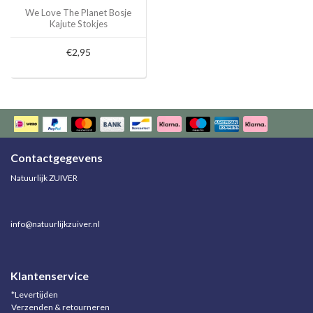
We Love The Planet Bosje
Kajute Stokjes
€2,95
Contactgegevens
Natuurlijk ZUIVER
info@natuurlijkzuiver.nl
Klantenservice
*Levertijden
Verzenden & retourneren