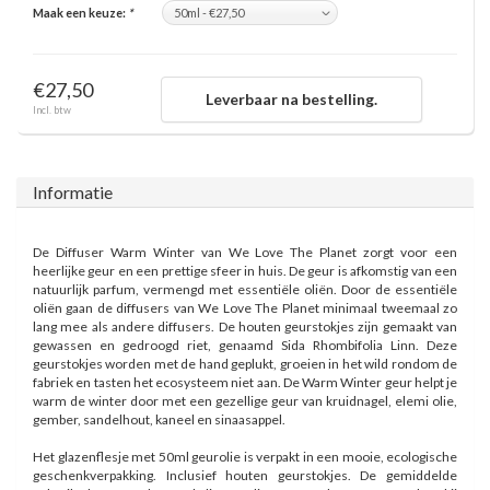
Maak een keuze:
*
€27,50
Leverbaar na bestelling.
Incl. btw
Informatie
De Diffuser Warm Winter van We Love The Planet zorgt voor een
heerlijke geur en een prettige sfeer in huis. De geur is afkomstig van een
natuurlijk parfum, vermengd met essentiële oliën. Door de essentiële
oliën gaan de diffusers van We Love The Planet minimaal tweemaal zo
lang mee als andere diffusers. De
houten geurstokjes zijn gemaakt van
gewassen en gedroogd riet, genaamd Sida Rhombifolia Linn. Deze
geurstokjes worden met de hand geplukt, groeien in het wild rondom de
fabriek en tasten het ecosysteem niet aan. De Warm Winter geur helpt je
warm de winter door met een gezellige geur van kruidnagel, elemi olie,
gember, sandelhout, kaneel en sinaasappel.
Het glazenflesje met 50ml geurolie is verpakt in een mooie, ecologische
geschenkverpakking. Inclusief houten geurstokjes.
De gemiddelde