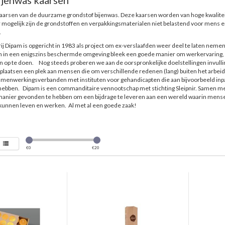
jenwas kaarsen
arsen van de duurzame grondstof bijenwas. Deze kaarsen worden van hoge kwaliteit
mogelijk zijn de grondstoffen en verpakkingsmaterialen niet belastend voor mens e
.
 Dipam is opgericht in 1983 als project om ex-verslaafden weer deel te laten nemen
n in een enigszins beschermde omgeving bleek een goede manier om werkervaring, 
 op te doen. Nog steeds proberen we aan de oorspronkelijke doelstellingen invulli
laatsen een plek aan mensen die om verschillende redenen (lang) buiten het arbei
amenwerkingsverbanden met instituten voor gehandicapten die aan bijvoorbeeld inp
hebben. Dipam is een commanditaire vennootschap met stichting Sleipnir. Samen me
nier gevonden te hebben om een bijdrage te leveren aan een wereld waarin mensen,
unnen leven en werken. Al met al een goede zaak!
€
0
€
20