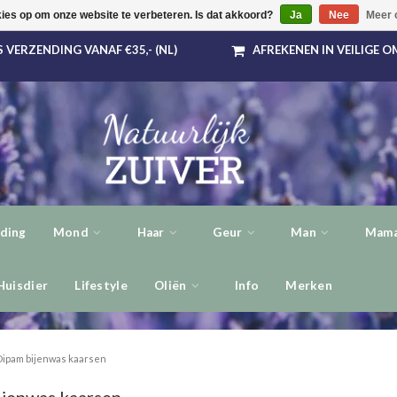
kies op om onze website te verbeteren. Is dat akkoord?
Ja
Nee
Meer 
 VERZENDING VANAF €35,- (NL)
AFREKENEN IN VEILIGE 
ding
Mond
Haar
Geur
Man
Mama
Huisdier
Lifestyle
Oliën
Info
Merken
Dipam bijenwas kaarsen