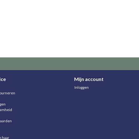
ice
Mijn account
Inloggen
ourneren
agen
aamheid
aarden
n haar