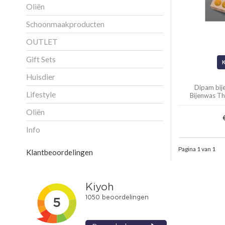
Oliën
Schoonmaakproducten
OUTLET
Gift Sets
Huisdier
Dipam bij
Lifestyle
Bijenwas The
Oliën
Info
Pagina 1 van 1
Klantbeoordelingen