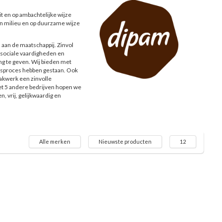
 en op ambachtelijke wijze
n milieu en op duurzame wijze
 aan de maatschappij. Zinvol
sociale vaardigheden en
ng te geven. Wij bieden met
dsproces hebben gestaan. Ook
akwerk een zinvolle
t 5 andere bedrijven hopen we
 vrij, gelijkwaardig en
Alle merken
Nieuwste producten
12