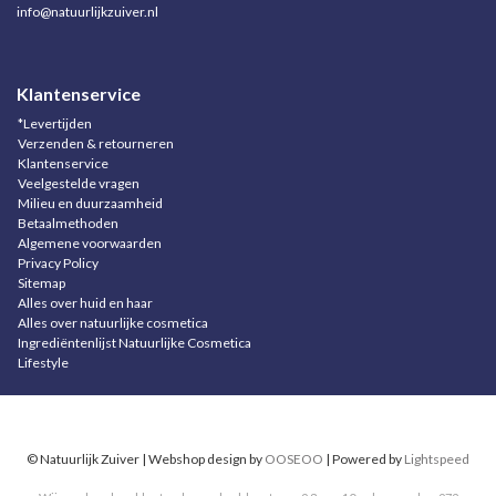
info@natuurlijkzuiver.nl
Klantenservice
*Levertijden
Verzenden & retourneren
Klantenservice
Veelgestelde vragen
Milieu en duurzaamheid
Betaalmethoden
Algemene voorwaarden
Privacy Policy
Sitemap
Alles over huid en haar
Alles over natuurlijke cosmetica
Ingrediëntenlijst Natuurlijke Cosmetica
Lifestyle
© Natuurlijk Zuiver | Webshop design by
OOSEOO
| Powered by
Lightspeed