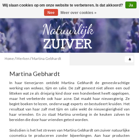
Wij slaan cookies op om onze website te verbeteren. Is dat akkoord?
Ja
Toggle
0
navigation
Nee
Meer over cookies »
Home
/
Merken
/
Martina Gebhardt
Martina Gebhardt
In haar tienerjaren ontdekt Martina Gebhardt de geneeskrachtige
werking van wolwas, tijm en salie. De zalf geneest niet alleen een oud
litteken wat ze als driejarig kind door een hondenbeet heeft opgelopen,
maar het verbeterde ook haar acne. Dat maakt haar nieuwsgierig. Ze
begint boeken te lezen, ondervraagt experts en bestudeert kruiden. Het
resultaat van haar zalf met tijm en salie wekt de nieuwsgierigheid van
haar vrienden. En zo staat Martina urenlang in de keuken zalven te
bereiden die door haar vrienden getest worden.
Sindsdien is het het streven van Martina Gebhardt om zuiver natuurlijke
cosmetica te produceren zonder bijwerkingen. Aan haar producten