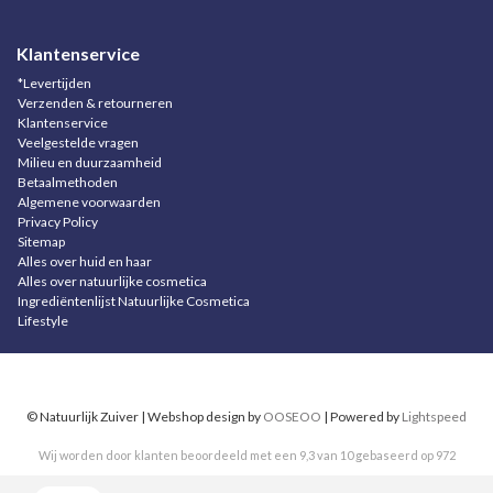
Klantenservice
*Levertijden
Verzenden & retourneren
Klantenservice
Veelgestelde vragen
Milieu en duurzaamheid
Betaalmethoden
Algemene voorwaarden
Privacy Policy
Sitemap
Alles over huid en haar
Alles over natuurlijke cosmetica
Ingrediëntenlijst Natuurlijke Cosmetica
Lifestyle
© Natuurlijk Zuiver | Webshop design by
OOSEOO
| Powered by
Lightspeed
Wij worden door klanten beoordeeld met een
9,3
van
10
gebaseerd op
972