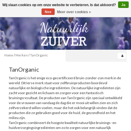
Wij slaan cookies op om onze website te verbeteren. Is dat akkoord?
Ja
Toggle
0
navigation
Nee
Meer over cookies »
Home
/
Merken
/
TanOrganic
TanOrganic
TanOrganic is het enige eco-gecertificeerd bruin-zonder-zon merk in de
wereld. Dit Ierse merk staat voor zelfbruinproducten boordevol
natuurlijke en biologische ingrediënten. De natuurlijke ingrediënten zijn
zacht voor gezicht en lichaam en zorgen voor een fantastisch
bruiningsresultaat. De producten van TanOrganic zijn speciaal ontwikkeld
voor de vrouwen van vandaag de dag die er mooi uit willen zien en zich
zelfverzekerd willen voelen, maar die het ook belangrijk vinden dat de
producten die ze gebruiken goed voor de huid, de gezondheid en het
milieu zijn.
TanOrganic combineert de hoogste kwaliteit natuurlijke bruinings- en
huidverzorgingsingrediënten om zo te zorgen voor een natuurlijk