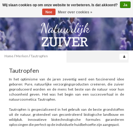
Wij slaan cookies op om onze website te verbeteren. Is dat akkoord?
Ja
Toggle
0
navigation
Nee
Meer over cookies »
Home
/
Merken
/
Tautropfen
Tautropfen
In het optimisme van de jaren zeventig werd een fascinerend idee
geboren: Pure, natuurlijke verzorgingsproducten creëeren, die zuiver
geproduceerd worden en de mens het beste van de natuur voor hun
schoonheid geven. Het was het begin van een succesverhaal in de
natuurcosmetica: Tautropfen.
Tautropfen is gespecialiseerd in het gebruik van de beste grondstoffen
uit de natuur, grotendeel van gecontroleerd biologische landbouw en
wildpluk. Innovatieve biotechnologische formules garanderen
oplossingen die perfect op de individuele huidbehoefte zijn aangepast.