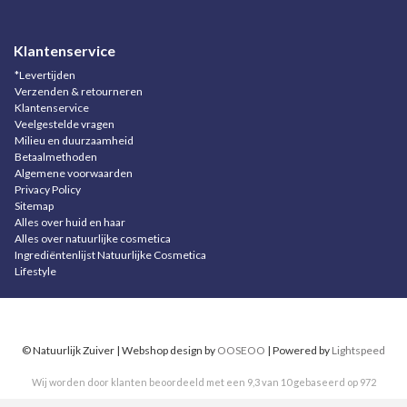
Klantenservice
*Levertijden
Verzenden & retourneren
Klantenservice
Veelgestelde vragen
Milieu en duurzaamheid
Betaalmethoden
Algemene voorwaarden
Privacy Policy
Sitemap
Alles over huid en haar
Alles over natuurlijke cosmetica
Ingrediëntenlijst Natuurlijke Cosmetica
Lifestyle
© Natuurlijk Zuiver | Webshop design by
OOSEOO
| Powered by
Lightspeed
Wij worden door klanten beoordeeld met een
9,3
van
10
gebaseerd op
972