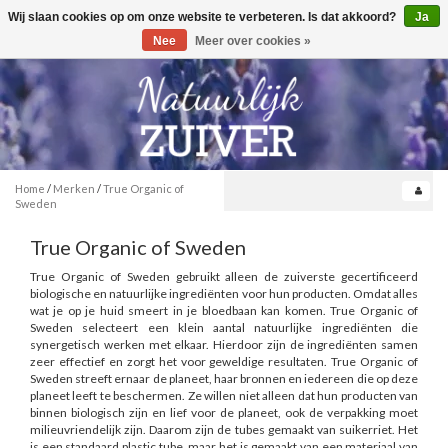
Wij slaan cookies op om onze website te verbeteren. Is dat akkoord?
Ja
Toggle
0
navigation
Nee
Meer over cookies »
Home
/
Merken
/
True Organic of
Sweden
True Organic of Sweden
True Organic of Sweden gebruikt alleen de zuiverste gecertificeerd
biologische en natuurlijke ingrediënten voor hun producten. Omdat alles
wat je op je huid smeert in je bloedbaan kan komen. True Organic of
Sweden selecteert een klein aantal natuurlijke ingrediënten die
synergetisch werken met elkaar. Hierdoor zijn de ingrediënten samen
zeer effectief en zorgt het voor geweldige resultaten. True Organic of
Sweden streeft ernaar de planeet, haar bronnen en iedereen die op deze
planeet leeft te beschermen. Ze willen niet alleen dat hun producten van
binnen biologisch zijn en lief voor de planeet, ook de verpakking moet
milieuvriendelijk zijn. Daarom zijn de tubes gemaakt van suikerriet. Het
is een standaard plastic tube, maar het is gemaakt van een materiaal van