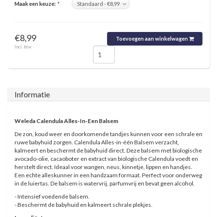
Maak een keuze:
*
€8,99
Toevoegen aan winkelwagen
Incl. btw
Informatie
Weleda Calendula Alles-In-Een Balsem
De zon, koud weer en doorkomende tandjes kunnen voor een schrale en
ruwe babyhuid zorgen. Calendula Alles-in-één Balsem verzacht,
kalmeert en beschermt de babyhuid direct. Deze balsem met biologische
avocado-olie, cacaoboter en extract van biologische Calendula voedt en
herstelt direct. Ideaal voor wangen, neus, kinnetje, lippen en handjes.
Een echte alleskunner in een handzaam formaat. Perfect voor onderweg
in de luiertas. De balsem is watervrij, parfumvrij en bevat geen alcohol.
- Intensief voedende balsem.
- Beschermt de babyhuid en kalmeert schrale plekjes.