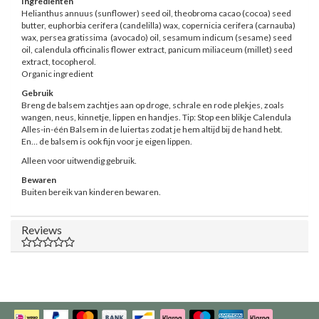
Ingrediënten
Helianthus annuus (sunflower) seed oil, theobroma cacao (cocoa) seed
butter, euphorbia cerifera (candelilla) wax, copernicia cerifera (carnauba)
wax, persea gratissima (avocado) oil, sesamum indicum (sesame) seed
oil, calendula officinalis flower extract, panicum miliaceum (millet) seed
extract, tocopherol.
Organic ingredient
Gebruik
Breng de balsem zachtjes aan op droge, schrale en rode plekjes, zoals
wangen, neus, kinnetje, lippen en handjes. Tip: Stop een blikje Calendula
Alles-in-één Balsem in de luiertas zodat je hem altijd bij de hand hebt.
En… de balsem is ook fijn voor je eigen lippen.
Alleen voor uitwendig gebruik.
Bewaren
Buiten bereik van kinderen bewaren.
Reviews