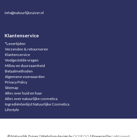
info@natuurlijkzuiver.nl
Klantenservice
*Levertijden
Verzenden & retourneren
Klantenservice
Veelgestelde vragen
Milieu en duurzaamheid
Betaalmethoden
Algemene voorwaarden
Privacy Policy
Sitemap
Alles over huid en haar
Alles over natuurlijke cosmetica
Ingrediëntenlijst Natuurlijke Cosmetica
Lifestyle
© Natuurlijk Zuiver | Webshop design by
OOSEOO
| Powered by
Lightspeed