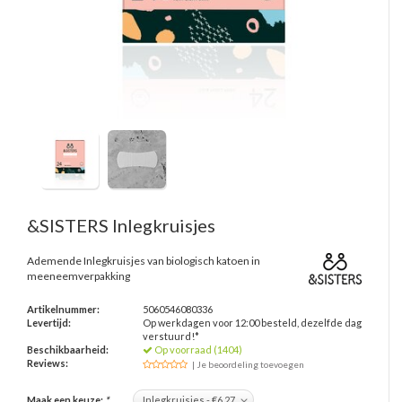
&SISTERS
Inlegkruisjes
Ademende Inlegkruisjes van biologisch katoen in
meeneemverpakking
Artikelnummer:
5060546080336
Levertijd:
Op werkdagen voor 12:00 besteld, dezelfde dag
verstuurd!*
Beschikbaarheid:
Op voorraad (1404)
Reviews:
| Je beoordeling toevoegen
Maak een keuze:
*