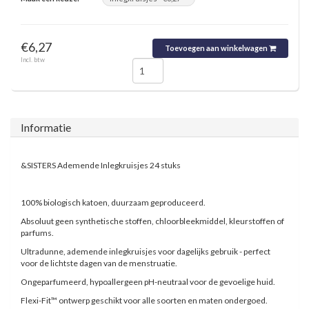
€6,27
Toevoegen aan winkelwagen
Incl. btw
Informatie
&SISTERS Ademende Inlegkruisjes 24 stuks
100% biologisch katoen, duurzaam geproduceerd.
Absoluut geen synthetische stoffen, chloorbleekmiddel, kleurstoffen of
parfums.
Ultradunne, ademende inlegkruisjes voor dagelijks gebruik - perfect
voor de lichtste dagen van de menstruatie.
Ongeparfumeerd, hypoallergeen pH-neutraal voor de gevoelige huid.
Flexi-Fit™️ ontwerp geschikt voor alle soorten en maten ondergoed.