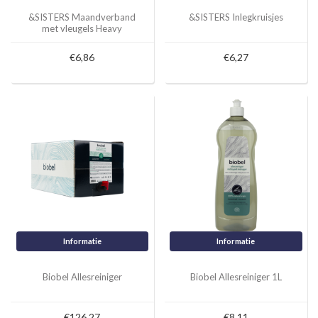
&SISTERS Maandverband
&SISTERS Inlegkruisjes
met vleugels Heavy
€6,86
€6,27
Informatie
Informatie
Biobel Allesreiniger
Biobel Allesreiniger 1L
€126,27
€8,11