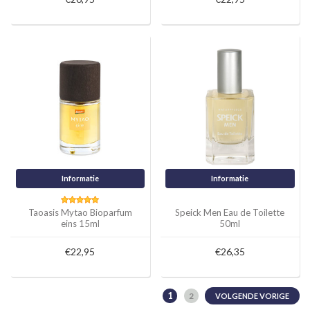
Informatie
Informatie
Taoasis Mytao Bioparfum
Speick Men Eau de Toilette
eins 15ml
50ml
€22,95
€26,35
1
2
VOLGENDE VORIGE