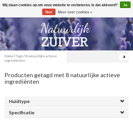
Wij slaan cookies op om onze website te verbeteren. Is dat akkoord?
Ja
Toggle
0
navigation
Nee
Meer over cookies »
Home
/
Tags
/
8 natuurlijke actieve
ingrediënten
Producten getagd met 8 natuurlijke actieve
ingrediënten
Huidtype
Specificatie