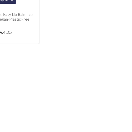
 Easy Lip Balm Ice
egan-Plastic Free
€4,25