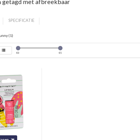
 getagd met afbreekbaar
SPECIFICATIE
unny (1)
€
0
€
5
Kopen