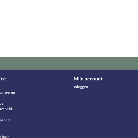
ice
Mijn account
Inloggen
ourneren
agen
aamheid
aarden
n haar