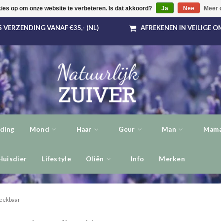
kies op om onze website te verbeteren. Is dat akkoord?
Ja
Nee
Meer 
 VERZENDING VANAF €35,- (NL)
AFREKENEN IN VEILIGE 
ding
Mond
Haar
Geur
Man
Mama
Huisdier
Lifestyle
Oliën
Info
Merken
eekbaar