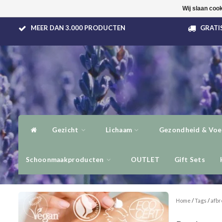
Wij slaan coo
MEER DAN 3.000 PRODUCTEN
GRATIS
Gezicht
Lichaam
Gezondheid & Voe
Schoonmaakproducten
OUTLET
Gift Sets
Home
/
Tags
/
afbr