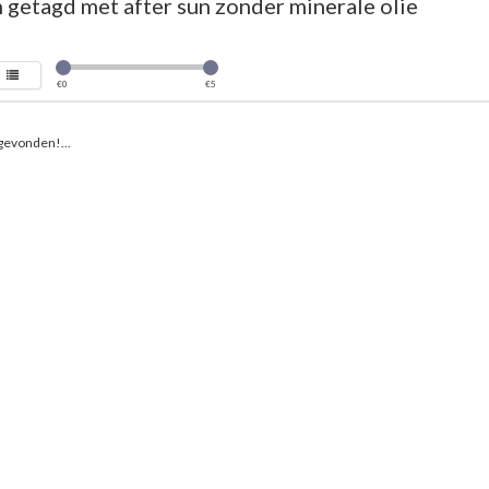
getagd met after sun zonder minerale olie
€
0
€
5
gevonden!...