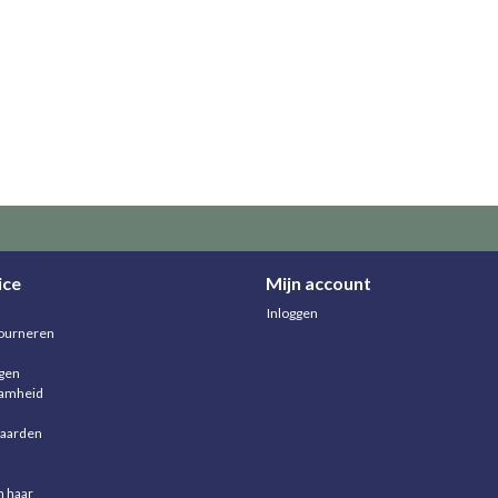
ice
Mijn account
Inloggen
ourneren
agen
aamheid
aarden
n haar