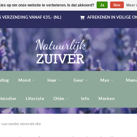
kies op om onze website te verbeteren. Is dat akkoord?
Ja
Nee
Meer 
 VERZENDING VANAF €35,- (NL)
AFREKENEN IN VEILIGE 
ding
Mond
Haar
Geur
Man
Mama
Huisdier
Lifestyle
Oliën
Info
Merken
r sun zonder minerale olie