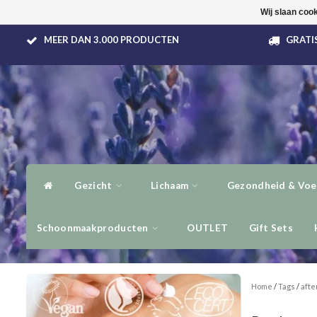
Wij slaan coo
MEER DAN 3.000 PRODUCTEN
GRATIS
Gezicht
Lichaam
Gezondheid & Voe
Schoonmaakproducten
OUTLET
Gift Sets
Home
/
Tags
/
afte