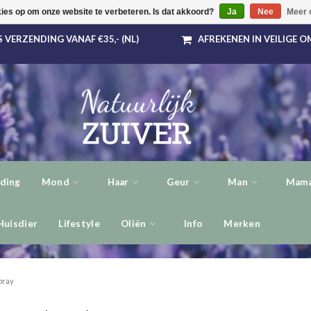
kies op om onze website te verbeteren. Is dat akkoord?
Ja
Nee
Meer 
 VERZENDING VANAF €35,- (NL)
AFREKENEN IN VEILIGE 
ding
Mond
Haar
Geur
Man
Mama
Huisdier
Lifestyle
Oliën
Info
Merken
pray