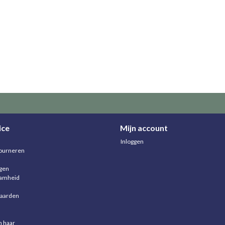
ice
Mijn account
Inloggen
ourneren
agen
aamheid
aarden
n haar