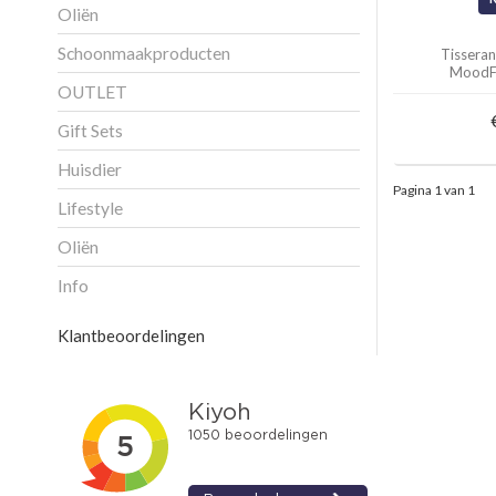
Oliën
Schoonmaakproducten
Tissera
MoodFi
OUTLET
Gift Sets
Huisdier
Pagina 1 van 1
Lifestyle
Oliën
Info
Klantbeoordelingen