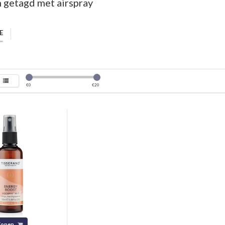
 getagd met airspray
E
€
0
€
20
Kopen