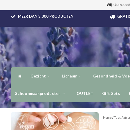
Wij slaan coo
MEER DAN 3.000 PRODUCTEN
GRATIS
Gezicht
Lichaam
Gezondheid & Voe
Schoonmaakproducten
OUTLET
Gift Sets
Home
/
Tags
/
airs